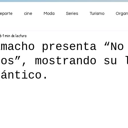
eporte
cine
Moda
Series
Turismo
Organ
eb
1 min de lectura
ENTRETENIMIENTO
Cultura
Salud
Premios
amacho presenta “No
gos”, mostrando su 
nzas
mántico.