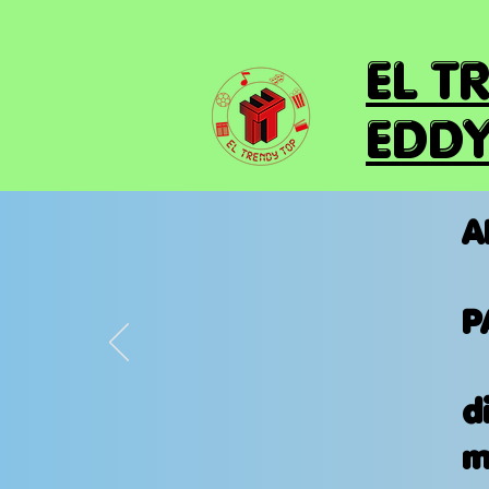
EL T
EDDY
A
P
d