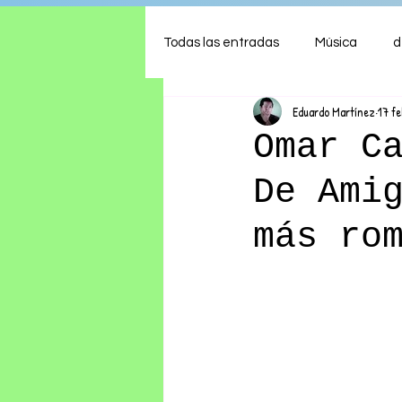
Todas las entradas
Música
d
Eduardo Martínez
17 f
Arte
Shows
Comida
Omar C
De Ami
Ambiente
Hogar
Fina
más ro