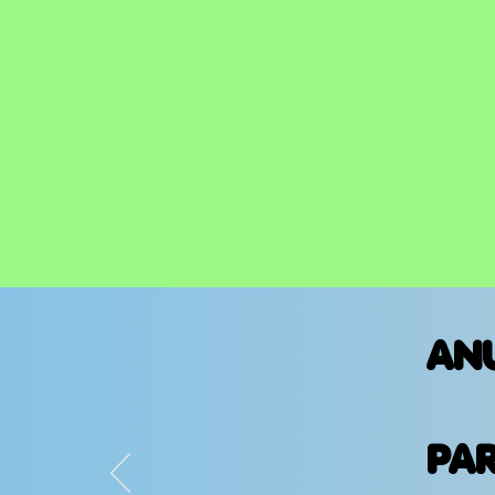
AN
PA