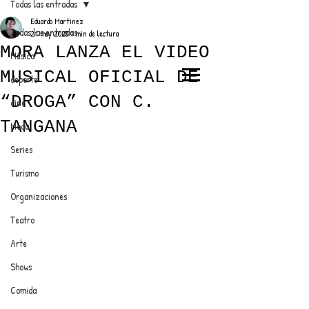
Todas las entradas
Eduardo Martínez
Todas las entradas
21 may 2025
1 min de lectura
MORA LANZA EL VIDEO
Música
MUSICAL OFICIAL DE
deporte
EL TRENDY TOP
“DROGA” CON C.
cine
CON EDDY MARTINEZ
TANGANA
Moda
Series
Turismo
ANUNCIATE CON NOSOTROS
Organizaciones
Teatro
PARA MÁS INFORMACIÓN:
Arte
dinamicaseltrendytop@gmail.com
Shows
Comida