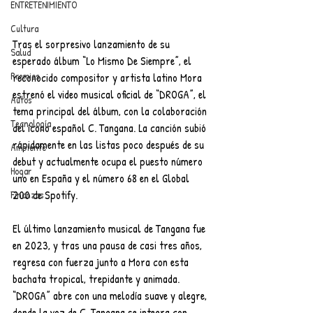
ENTRETENIMIENTO
Cultura
Tras el sorpresivo lanzamiento de su 
Salud
esperado álbum “Lo Mismo De Siempre”, el 
Premios
reconocido compositor y artista latino Mora 
estrenó el video musical oficial de “DROGA”, el 
Autos
tema principal del álbum, con la colaboración 
Tecnología
del ícono español C. Tangana. La canción subió 
rápidamente en las listas poco después de su 
Ambiente
debut y actualmente ocupa el puesto número 
Hogar
uno en España y el número 68 en el Global 
200 de Spotify.
Finanzas
El último lanzamiento musical de Tangana fue 
en 2023, y tras una pausa de casi tres años, 
regresa con fuerza junto a Mora con esta 
bachata tropical, trepidante y animada. 
“DROGA” abre con una melodía suave y alegre, 
donde la voz de C. Tangana se integra con 