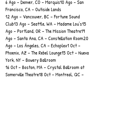
6 Ago – Denver, CO – Marquis10 Ago – San 
Francisco, CA – Outiside Lands
12 Ago – Vancouver, BC – Fortune Sound 
Club13 Ago – Seattle, WA – Madame Lou’s15 
Ago – Portland, OR – The Mission Theatre19 
Ago – Santa Ana, CA – Constellation Room20 
Ago – Los Ángeles, CA – Echoplex1 Oct – 
Phoenix, AZ – The Rebel Lounge15 Oct – Nueva 
York, NY – Bowery Ballroom
16 Oct – Boston, MA – Crystal Ballroom at 
Somerville Theatre18 Oct – Montreal, QC – 
Bar Le Ritz PDB19 Oct – Toronto, ON – The 
Axis Club22 Oct – Washington, DC – Union 
Stage24 Oct – Atlanta, GA – Aisle 525 Oct – 
Orlando, FL – The Social26 Oct – Miami, FL – 
The Ground at Club Space