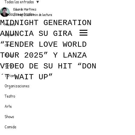
Todas las entradas
Eduardo Martínez
Todas las entradas
27 may 2025
3 min de lectura
MIDNIGHT GENERATION
Música
ANUNCIA SU GIRA
deporte
EL TRENDY TOP
“TENDER LOVE WORLD
cine
CON EDDY MARTINEZ
TOUR 2025” Y LANZA
Moda
VIDEO DE SU HIT “DON
Series
´T WAIT UP”
Turismo
ANUNCIATE CON NOSOTROS
Organizaciones
Teatro
PARA MÁS INFORMACIÓN:
Arte
dinamicaseltrendytop@gmail.com
Shows
Comida