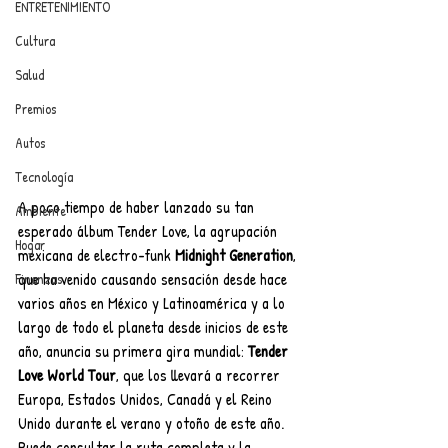
ENTRETENIMIENTO
Cultura
Salud
Premios
Autos
Tecnología
A poco tiempo de haber lanzado su tan 
Ambiente
esperado álbum Tender Love, la agrupación 
Hogar
mexicana de electro-funk 
Midnight Generation
, 
que ha venido causando sensación desde hace 
Finanzas
varios años en México y Latinoamérica y a lo 
largo de todo el planeta desde inicios de este 
año, anuncia su primera gira mundial: 
Tender 
Love World Tour
, que los llevará a recorrer 
Europa, Estados Unidos, Canadá y el Reino 
Unido durante el verano y otoño de este año. 
Puede consultar la ruta completa y la 