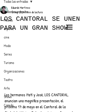
Todas las entradas
Eduardo Martínez
Todas las entradas
13 may 2024
1 min de lectura
LOS CANTORAL SE UNEN
Música
PARA UN GRAN SHOW
deporte
EL TRENDY TOP
cine
CON EDDY MARTINEZ
Moda
Series
Turismo
ANUNCIATE CON NOSOTROS
Organizaciones
Teatro
PARA MÁS INFORMACIÓN:
Arte
dinamicaseltrendytop@gmail.com
Los hermanos Itatí y José, LOS CANTORAL, 
Shows
anuncian una magnífica presentación, el 
Comida
próximo 17 de mayo en el Cantoral de la 