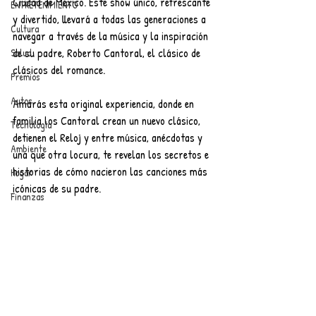
Ciudad de México. Este show único, refrescante 
ENTRETENIMIENTO
y divertido, llevará a todas las generaciones a 
Cultura
navegar a través de la música y la inspiración 
de su padre, Roberto Cantoral, el clásico de 
Salud
clásicos del romance.
Premios
Autos
Amarás esta original experiencia, donde en 
familia los Cantoral crean un nuevo clásico, 
Tecnología
detienen el Reloj y entre música, anécdotas y 
Ambiente
una que otra locura, te revelan los secretos e 
historias de cómo nacieron las canciones más 
Hogar
icónicas de su padre.
Finanzas