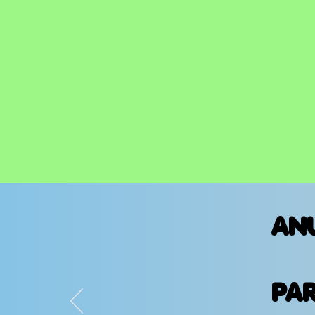
amor en canciones
AN
PA