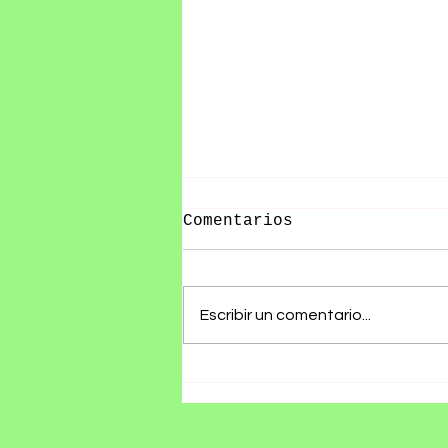
Comentarios
Escribir un comentario...
Olivia Wald presenta
"Otra Que Arde", un
álbum que convierte
las cicatrices del