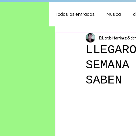
Todas las entradas
Música
d
Eduardo Martínez
5 ab
Arte
Shows
Comida
LLEGAR
SEMANA
Ambiente
Hogar
Fina
SABEN