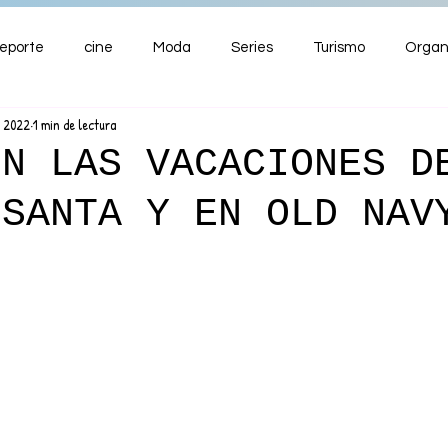
eporte
cine
Moda
Series
Turismo
Organ
r 2022
1 min de lectura
ENTRETENIMIENTO
Cultura
Salud
Premios
ON LAS VACACIONES D
 SANTA Y EN OLD NAV
nzas