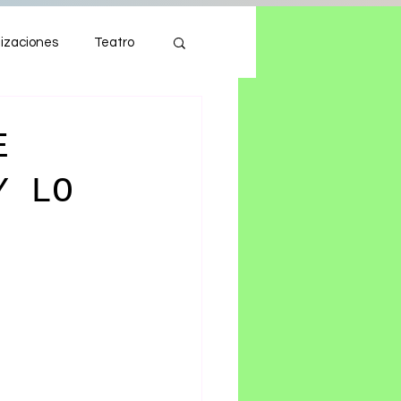
izaciones
Teatro
Autos
Tecnología
E
Y LO