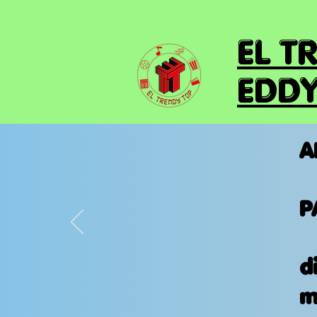
EL T
EDDY
A
P
d