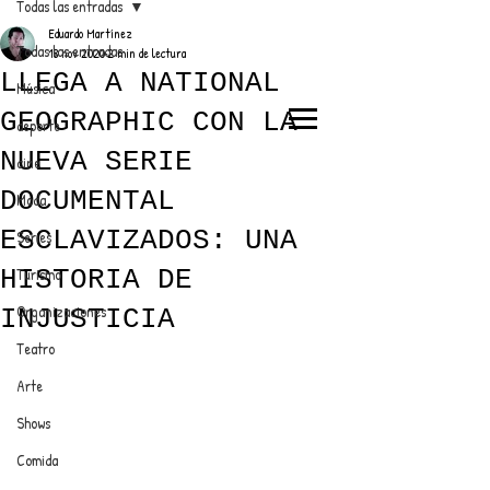
Todas las entradas
Eduardo Martínez
Todas las entradas
18 nov 2020
2 min de lectura
LLEGA A NATIONAL
Música
GEOGRAPHIC CON LA
deporte
EL TRENDY TOP
NUEVA SERIE
cine
CON EDDY MARTINEZ
DOCUMENTAL
Moda
ESCLAVIZADOS: UNA
Series
HISTORIA DE
Turismo
ANUNCIATE CON NOSOTROS
Organizaciones
INJUSTICIA
Teatro
PARA MÁS INFORMACIÓN:
Arte
dinamicaseltrendytop@gmail.com
Shows
Comida