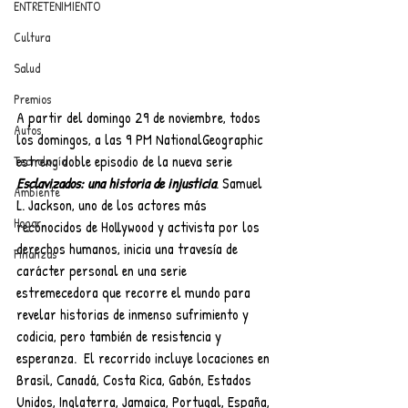
ENTRETENIMIENTO
Cultura
Salud
Premios
A partir del domingo 29 de noviembre, todos 
Autos
los domingos, a las
9
PM NationalGeographic 
estrena doble episodio de la nueva serie 
Tecnología
Esclavizados: una historia de injusticia
. Samuel 
Ambiente
L. Jackson, uno de los actores más 
Hogar
reconocidos de Hollywood y activista por los 
derechos humanos, inicia una travesía de 
Finanzas
carácter personal en una serie 
estremecedora que recorre el mundo para 
revelar historias de inmenso sufrimiento y 
codicia, pero también de resistencia y 
esperanza.  El recorrido incluye locaciones en 
Brasil, Canadá, Costa Rica, Gabón, Estados 
Unidos, Inglaterra, Jamaica, Portugal, España, 