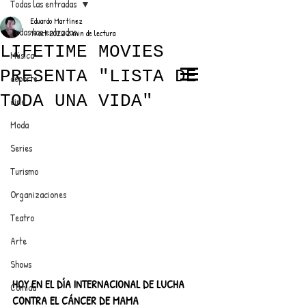
Todas las entradas
Eduardo Martínez
Todas las entradas
19 oct 2022
2 min de lectura
LIFETIME MOVIES
Música
PRESENTA "LISTA DE
deporte
EL TRENDY TOP
TODA UNA VIDA"
cine
CON EDDY MARTINEZ
Moda
Series
Turismo
ANUNCIATE CON NOSOTROS
Organizaciones
Teatro
PARA MÁS INFORMACIÓN:
Arte
dinamicaseltrendytop@gmail.com
Shows
HOY EN EL DÍA INTERNACIONAL DE LUCHA 
Comida
CONTRA EL CÁNCER DE MAMA