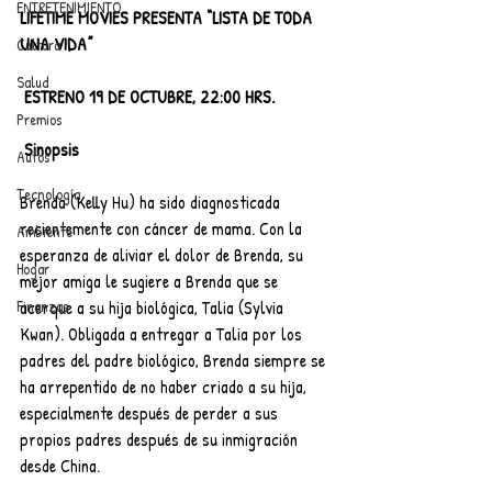
ENTRETENIMIENTO
LIFETIME MOVIES PRESENTA “LISTA DE TODA 
UNA VIDA”
Cultura
Salud
 ESTRENO 19 DE OCTUBRE, 22:00 HRS.
Premios
Sinopsis
Autos
Tecnología
Brenda (Kelly Hu) ha sido diagnosticada 
recientemente con cáncer de mama. Con la 
Ambiente
esperanza de aliviar el dolor de Brenda, su 
Hogar
mejor amiga le sugiere a Brenda que se 
acerque a su hija biológica, Talia (Sylvia 
Finanzas
Kwan). Obligada a entregar a Talia por los 
padres del padre biológico, Brenda siempre se 
ha arrepentido de no haber criado a su hija, 
especialmente después de perder a sus 
propios padres después de su inmigración 
desde China. 