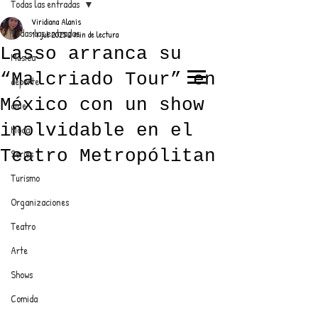
Todas las entradas
Viridiana Alanís
Todas las entradas
17 jul 2025
2 min de lectura
Lasso arranca su
Música
“Malcriado Tour” en
deporte
EL TRENDY TOP
México con un show
cine
CON EDDY MARTINEZ
inolvidable en el
Moda
Teatro Metropólitan
Series
Turismo
ANUNCIATE CON NOSOTROS
Organizaciones
Teatro
PARA MÁS INFORMACIÓN:
Arte
dinamicaseltrendytop@gmail.com
Shows
Comida