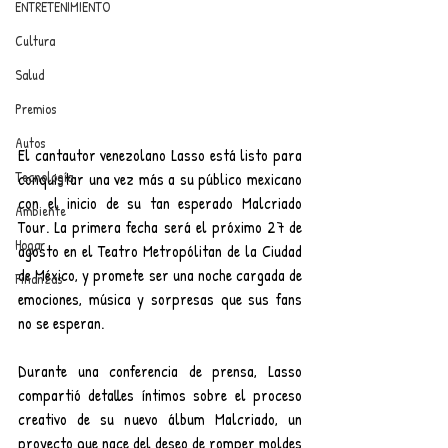
ENTRETENIMIENTO
Cultura
Salud
Premios
Autos
El cantautor venezolano Lasso está listo para 
Tecnología
conquistar una vez más a su público mexicano 
con el inicio de su tan esperado Malcriado 
Ambiente
Tour. La primera fecha será el próximo 27 de 
Hogar
agosto en el Teatro Metropólitan de la Ciudad 
de México, y promete ser una noche cargada de 
Finanzas
emociones, música y sorpresas que sus fans 
no se esperan.
Durante una conferencia de prensa, Lasso 
compartió detalles íntimos sobre el proceso 
creativo de su nuevo álbum Malcriado, un 
proyecto que nace del deseo de romper moldes 