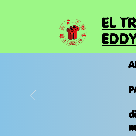
EL T
EDDY
A
P
d