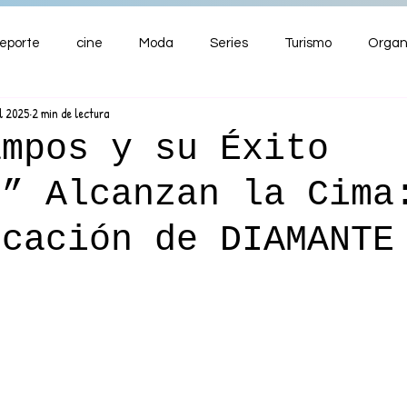
eporte
cine
Moda
Series
Turismo
Organ
l 2025
2 min de lectura
ENTRETENIMIENTO
Cultura
Salud
Premios
ampos y su Éxito
e” Alcanzan la Cima
nzas
icación de DIAMANTE
O