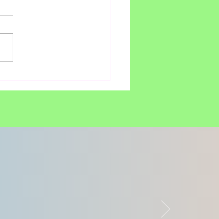
VERSE X DRAGON
L Z ELEVA EL
ADO DE LOS CHUCK
LOR