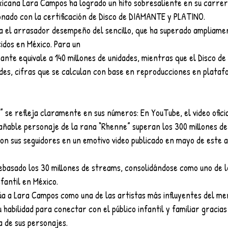
xicana Lara Campos ha logrado un hito sobresaliente en su carrera
onado con la certificación de Disco de DIAMANTE y PLATINO.
ma el arrasador desempeño del sencillo, que ha superado ampliamen
idos en México. Para un
mante equivale a 140 millones de unidades, mientras que el Disco de 
des, cifras que se calculan con base en reproducciones en plataf
se refleja claramente en sus números: En YouTube, el video oficia
ñable personaje de la rana “Rhenne” superan los 300 millones de v
on sus seguidores en un emotivo video publicado en mayo de este a
rebasado los 30 millones de streams, consolidándose como uno de l
fantil en México.
úa a Lara Campos como una de las artistas más influyentes del mer
habilidad para conectar con el público infantil y familiar gracias 
a de sus personajes.