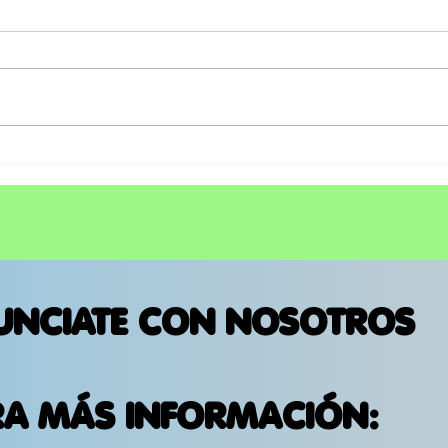
CON “50 Y PICO, EL
CON
NUEVO SHOW DE ADRIAN
BAL
URIBE", EL COMEDIANTE
LEG
MARCA SU ESPERADO
TAY
REGRESO A LOS
ESCENARIOS DE ESTADOS
UNIDOS
UNCIATE CON NOSOTROS
RA MÁS INFORMACIÓN: