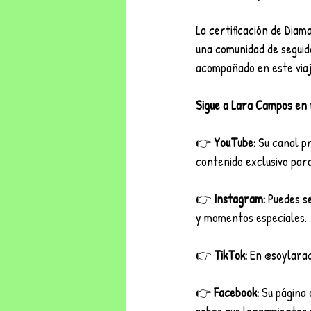
La certificación de Diam
una comunidad de seguid
acompañado en este viaj
Sigue a Lara Campos en 
👉 
YouTube:
 Su canal p
contenido exclusivo para
👉 
Instagram:
 Puedes s
y momentos especiales.
👉 
TikTok:
 En @soylarac
👉 
Facebook:
 Su página