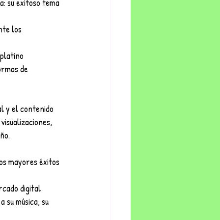
: su exitoso tema 
te los 
platino 
ormas de 
l y el contenido 
isualizaciones, 
ño.
os mayores éxitos 
cado digital 
a su música, su 