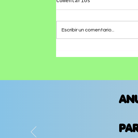
Comentarios
Escribir un comentario...
Olivia Wald presenta
"Otra Que Arde", un
álbum que convierte
las cicatrices del
amor en canciones
AN
PA