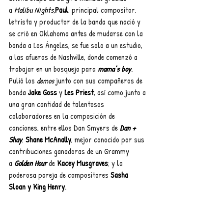
a 
Malibu Nights,
Paul
, principal compositor, 
letrista y productor de la banda que nació y 
se crió en Oklahoma antes de mudarse con la 
banda a Los Ángeles, se fue solo a un estudio, 
a las afueras de Nashville, donde comenzó a 
trabajar en un bosquejo para 
mama’s boy
. 
Pulió los 
demos 
junto con sus compañeros de 
banda
 Jake Goss
 y 
Les Priest
, así como junto a 
una gran cantidad de talentosos 
colaboradores en la composición de 
canciones, entre ellos Dan Smyers de 
Dan + 
Shay
; 
Shane McAnally
, mejor conocido por sus 
contribuciones ganadoras de un Grammy 
a 
Golden Hour
 de 
Kacey Musgraves
; y la 
poderosa pareja de compositores 
Sasha 
Sloan y King Henry
.