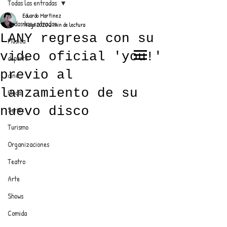
Todas las entradas
Eduardo Martínez
Todas las entradas
19 ago 2020
2 min de lectura
LANY regresa con su
Música
video oficial 'you!'
deporte
EL TRENDY TOP
previo al
cine
CON EDDY MARTINEZ
lanzamiento de su
Moda
nuevo disco
Series
Turismo
ANUNCIATE CON NOSOTROS
Organizaciones
Teatro
PARA MÁS INFORMACIÓN:
Arte
dinamicaseltrendytop@gmail.com
Shows
Comida