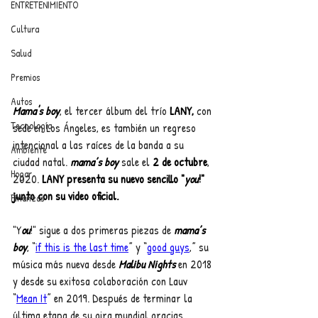
ENTRETENIMIENTO
Cultura
Salud
Premios
Autos
Mama's boy
, el tercer álbum del trío 
LANY, 
con 
Tecnología
sede en Los Ángeles, es también un regreso 
intencional a las raíces de la banda a su 
Ambiente
ciudad natal. 
mama’s boy
 sale el 
2 de octubre
, 
Hogar
2020.
 LANY presenta su nuevo sencillo "
you
!" 
junto con su video oficial.
Finanzas
"Y
ou
!" sigue a dos primeras piezas de 
mama’s 
boy
, “
if this is the last time
” y “
good guys
,” su 
música más nueva desde 
Malibu Nights
 en 2018 
y desde su exitosa colaboración con Lauv 
“
Mean It
” en 2019. Después de terminar la 
última etapa de su gira mundial gracias 