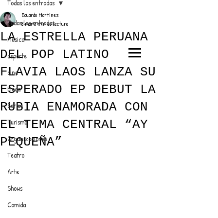
Todas las entradas
Eduardo Martínez
Todas las entradas
8 mar
3 min de lectura
LA ESTRELLA PERUANA
Música
DEL POP LATINO
deporte
EL TRENDY TOP
FLAVIA LAOS LANZA SU
cine
CON EDDY MARTINEZ
ESPERADO EP DEBUT LA
Moda
RUBIA ENAMORADA CON
Series
EL TEMA CENTRAL “AY
Turismo
ANUNCIATE CON NOSOTROS
Organizaciones
PEQUEÑA”
Teatro
PARA MÁS INFORMACIÓN:
Arte
dinamicaseltrendytop@gmail.com
Shows
Comida