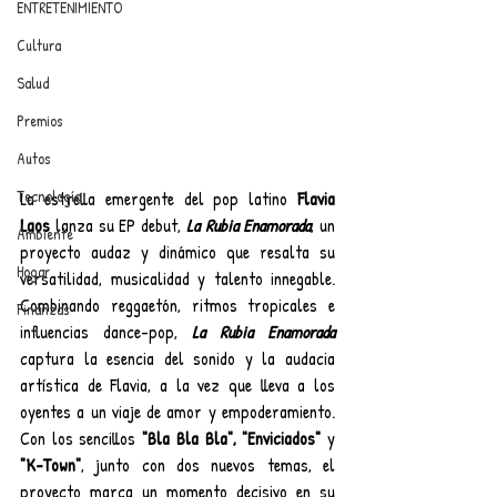
ENTRETENIMIENTO
Cultura
Salud
Premios
Autos
Tecnología
La estrella emergente del pop latino 
Flavia 
Laos 
lanza su EP debut, 
La Rubia Enamorada
, un 
Ambiente
proyecto audaz y dinámico que resalta su 
Hogar
versatilidad, musicalidad y talento innegable. 
Combinando reggaetón, ritmos tropicales e 
Finanzas
influencias dance-pop, 
La Rubia Enamorada 
captura la esencia del sonido y la audacia 
artística de Flavia, a la vez que lleva a los 
oyentes a un viaje de amor y empoderamiento. 
Con los sencillos
 "Bla Bla Bla", "Enviciados" 
y 
"K-Town"
, junto con dos nuevos temas, el 
proyecto marca un momento decisivo en su 