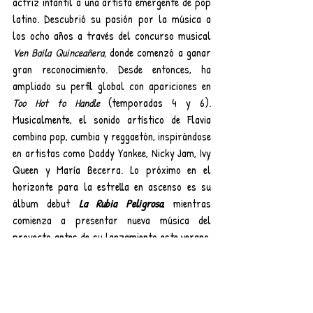
actriz infantil a una artista emergente de pop 
latino. Descubrió su pasión por la música a 
los ocho años a través del concurso musical 
Ven Baila Quinceañera,
 donde comenzó a ganar 
gran reconocimiento. Desde entonces, ha 
ampliado su perfil global con apariciones en 
Too Hot to Handle
 (temporadas 4 y 6). 
Musicalmente, el sonido artístico de Flavia 
combina pop, cumbia y reggaetón, inspirándose 
en artistas como Daddy Yankee, Nicky Jam, Ivy 
Queen y María Becerra. Lo próximo en el 
horizonte para la estrella en ascenso es su 
álbum debut 
La Rubia Peligrosa
, mientras 
comienza a presentar nueva música del 
proyecto antes de su lanzamiento este verano. 
Con más de 111.000 oyentes mensuales en 
Spotify, Flavia Laos apunta a un 2026 exitoso 
al iniciar un capítulo emocionante en su 
carrera.