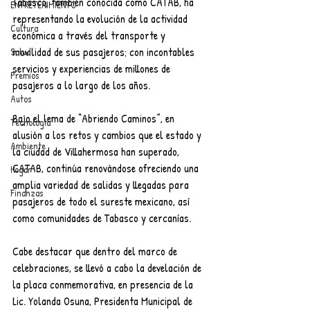
Tabasco, también conocida como CATAB, ha 
ENTRETENIMIENTO
representando la evolución de la actividad 
Cultura
económica a través del transporte y 
movilidad de sus pasajeros; con incontables 
Salud
servicios y experiencias de millones de 
Premios
pasajeros a lo largo de los años.
Autos
Bajo el lema de “Abriendo Caminos”, en 
Tecnología
alusión a los retos y cambios que el estado y 
Ambiente
la ciudad de Villahermosa han superado, 
CATAB, continúa renovándose ofreciendo una 
Hogar
amplia variedad de salidas y llegadas para 
Finanzas
pasajeros de todo el sureste mexicano, así 
como comunidades de Tabasco y cercanías.
Cabe destacar que dentro del marco de 
celebraciones, se llevó a cabo la develación de 
la placa conmemorativa, en presencia de la 
Lic. Yolanda Osuna, Presidenta Municipal de 