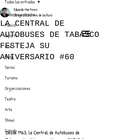
Todas las entradas
Eduardo Martínez
Todas las entradas
28 ago 2023
2 min de lectura
LA CENTRAL DE
Música
AUTOBUSES DE TABASCO
deporte
EL TRENDY TOP
FESTEJA SU
cine
CON EDDY MARTINEZ
ANIVERSARIO #60
Moda
Series
Turismo
ANUNCIATE CON NOSOTROS
Organizaciones
Teatro
PARA MÁS INFORMACIÓN:
Arte
dinamicaseltrendytop@gmail.com
Shows
Comida
Desde 1963, la Central de Autobuses de 