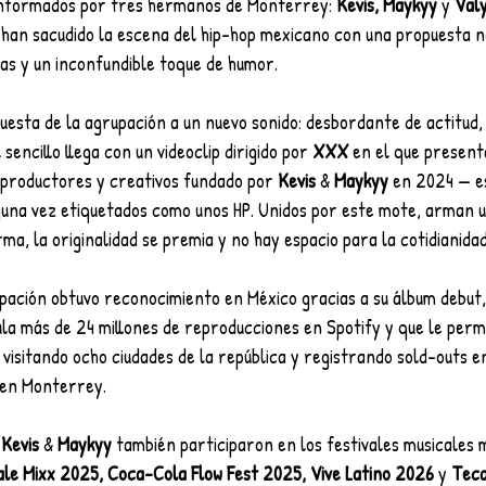
nformados por tres hermanos de Monterrey: 
Kevis, Maykyy 
y 
Val
 han sacudido la escena del hip-hop mexicano con una propuesta n
as y un inconfundible toque de humor.
puesta de la agrupación a un nuevo sonido: desbordante de actitud,
sencillo llega con un videoclip dirigido por 
XXX
 en el que presenta
, productores y creativos fundado por 
Kevis
 & 
Maykyy
 en 2024 — e
una vez etiquetados como unos HP. Unidos por este mote, arman 
rma, la originalidad se premia y no hay espacio para la cotidianidad
upación obtuvo reconocimiento en México gracias a su álbum debut,
ula más de 24 millones de reproducciones en Spotify y que le permi
, visitando ocho ciudades de la república y registrando sold-outs e
 en Monterrey.
 
Kevis
 & 
Maykyy
 también participaron en los festivales musicales
ale Mixx 2025, Coca-Cola Flow Fest 2025, Vive Latino 2026
 y 
Teca