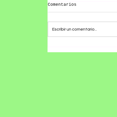
Comentarios
Escribir un comentario...
RØZ PRESENTA SU ÁLBUM
DEBUT SE ESTÁ
HACIENDO TARDE