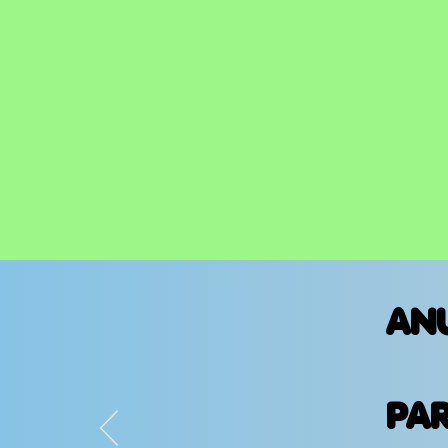
AN
PA