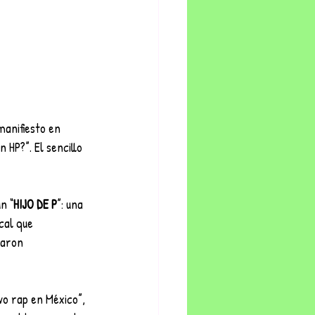
 manifiesto en 
HP?”. El sencillo 
n “
HIJO
DE
P
”: una 
cal que 
zaron 
vo rap en México”, 