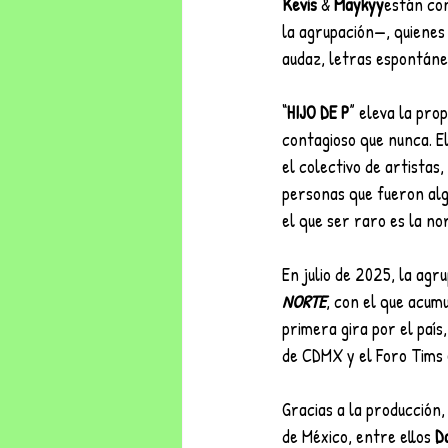
Kevis
 & 
Maykyy
están co
la agrupación—, quienes
audaz, letras espontáne
“
HIJO DE P
” eleva la pro
contagioso que nunca. El 
el colectivo de artistas
personas que fueron alg
el que ser raro es la no
En julio de 2025, la agr
NORTE
, con el que acum
primera gira por el país
de CDMX y el Foro Tims
Gracias a la producción,
de México, entre ellos 
D