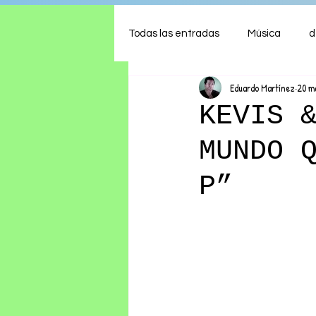
Todas las entradas
Música
d
Eduardo Martínez
20 m
Arte
Shows
Comida
KEVIS 
MUNDO 
Ambiente
Hogar
Fina
P”