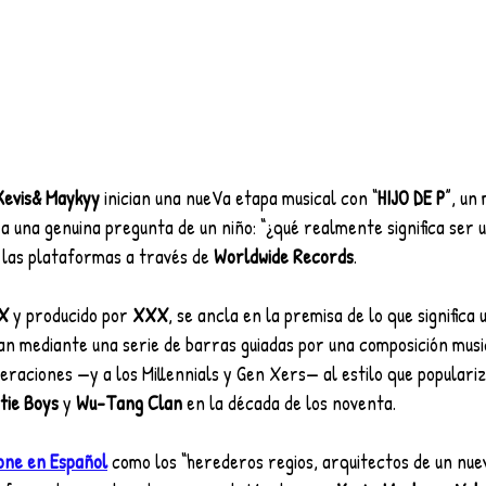
Kevis& Maykyy 
inician una nueVa etapa musical con “
HIJO DE P
”, un
 una genuina pregunta de un niño: “¿qué realmente significa ser un 
 las plataformas a través de 
Worldwide Records
.
X
 y producido por 
XXX
, se ancla en la premisa de lo que significa u
an mediante una serie de barras guiadas por una composición musi
eraciones —y a los Millennials y Gen Xers— al estilo que populari
tie Boys 
y
 Wu-Tang Clan
 en la década de los noventa.
tone en Español
 como los “herederos regios, arquitectos de un nue