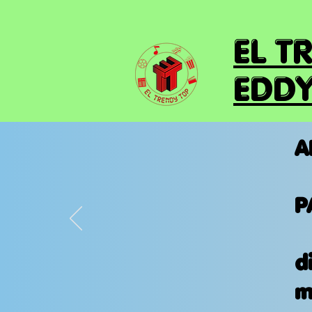
EL T
EDDY
A
P
d