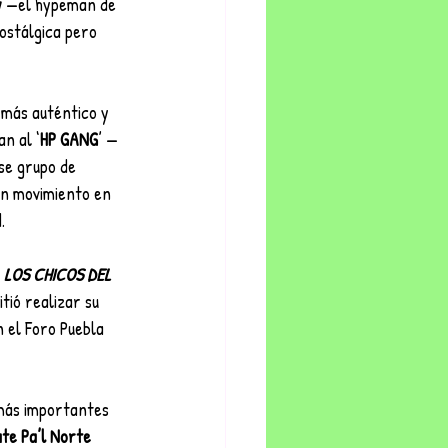
y
 —el hypeman de 
ostálgica pero 
 más auténtico y 
n al ‘
HP GANG
’ — 
se grupo de 
un movimiento en 
.
 
LOS CHICOS DEL 
tió realizar su 
n el Foro Puebla 
 más importantes 
te Pa’l Norte 