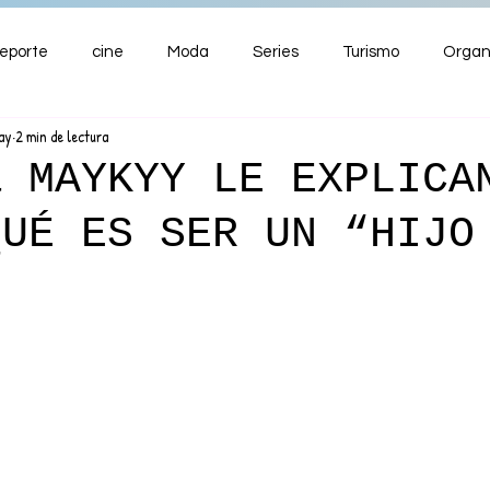
eporte
cine
Moda
Series
Turismo
Organ
ay
2 min de lectura
ENTRETENIMIENTO
Cultura
Salud
Premios
& MAYKYY LE EXPLICA
QUÉ ES SER UN “HIJO
nzas