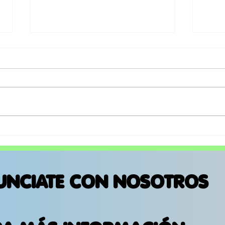
RØZ PRESENTA SU ÁLBUM
Oli
DEBUT SE ESTÁ
"Ot
HACIENDO TARDE
álb
las
amo
UNCIATE CON NOSOTROS