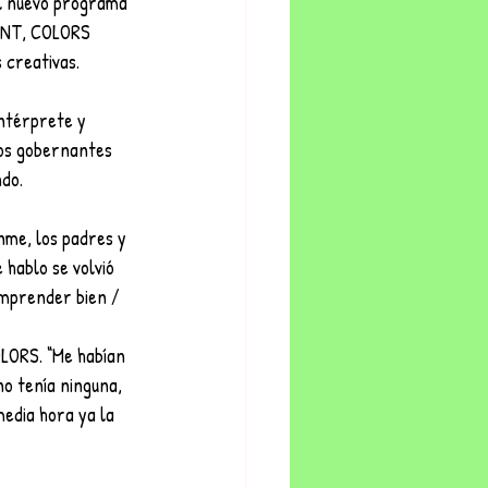
l nuevo programa 
GENT, COLORS 
 creativas.
intérprete y 
los gobernantes 
ndo.
nme, los padres y 
hablo se volvió 
comprender bien / 
LORS. “Me habían 
no tenía ninguna, 
media hora ya la 