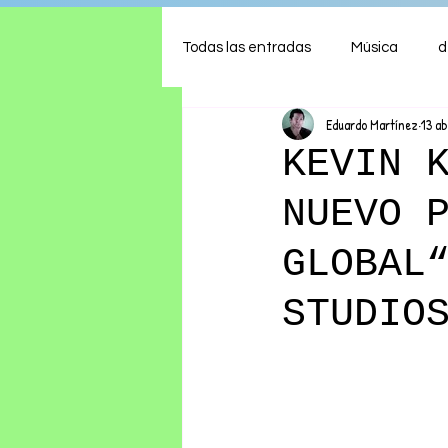
Todas las entradas
Música
d
Eduardo Martínez
13 ab
Arte
Shows
Comida
KEVIN 
NUEVO 
Ambiente
Hogar
Fina
GLOBAL
STUDIO