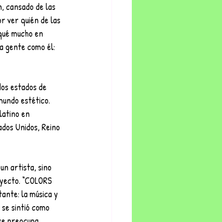
n, cansado de las 
r ver quién de las 
qué mucho en 
a gente como él: 
os estados de 
mundo estético.
latino en 
dos Unidos, Reino 
n artista, sino 
oyecto. “COLORS 
ante: la música y 
 se sintió como 
 se preocupa 