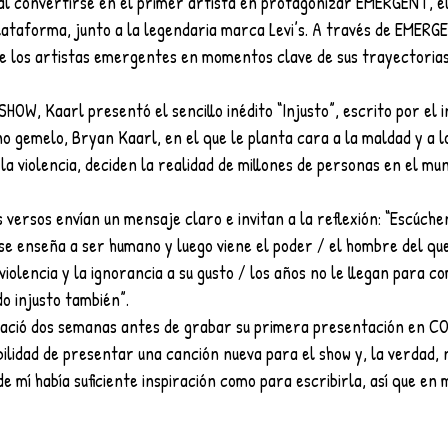
al convertirse en el primer artista en protagonizar EMERGENT, e
plataforma, junto a la legendaria marca Levi’s. A través de EMER
 de los artistas emergentes en momentos clave de sus trayectorias
OW, Kaarl presentó el sencillo inédito “Injusto”, escrito por el 
o gemelo, Bryan Kaarl, en el que le planta cara a la maldad y a 
 la violencia, deciden la realidad de millones de personas en el mu
 versos envían un mensaje claro e invitan a la reflexión: “Escúche
e enseña a ser humano y luego viene el poder / el hombre del que 
 violencia y la ignorancia a su gusto / los años no le llegan para 
do injusto también”.
 nació dos semanas antes de grabar su primera presentación en CO
bilidad de presentar una canción nueva para el show y, la verdad, 
e mí había suficiente inspiración como para escribirla, así que en 