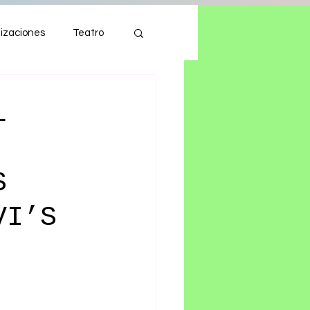
izaciones
Teatro
Autos
Tecnología
L
S
VI’S