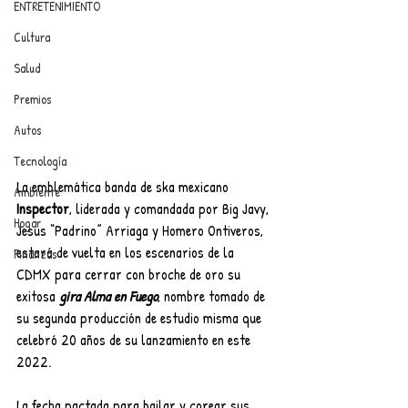
ENTRETENIMIENTO
Cultura
Salud
Premios
Autos
Tecnología
La emblemática banda de ska mexicano 
Ambiente
Inspector
, liderada y comandada por Big Javy, 
Hogar
Jesus “Padrino” Arriaga y Homero Ontiveros, 
estará de vuelta en los escenarios de la 
Finanzas
CDMX para cerrar con broche de oro su 
exitosa 
gira Alma en Fuego
, nombre tomado de 
su segunda producción de estudio misma que 
celebró 20 años de su lanzamiento en este 
2022. 
La fecha pactada para bailar y corear sus 