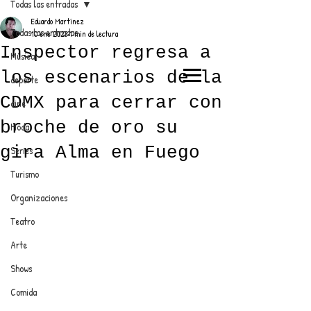
Todas las entradas
Eduardo Martínez
Todas las entradas
10 ene 2023
1 min de lectura
Inspector regresa a
Música
los escenarios de la
deporte
EL TRENDY TOP
CDMX para cerrar con
cine
CON EDDY MARTINEZ
broche de oro su
Moda
gira Alma en Fuego
Series
Turismo
ANUNCIATE CON NOSOTROS
Organizaciones
Teatro
PARA MÁS INFORMACIÓN:
Arte
dinamicaseltrendytop@gmail.com
Shows
Comida