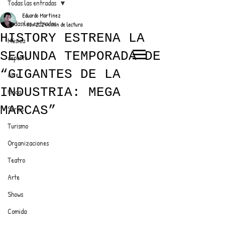
Todas las entradas
Eduardo Martínez
Todas las entradas
7 nov 2024
4 min de lectura
HISTORY ESTRENA LA
Música
SEGUNDA TEMPORADA DE
deporte
EL TRENDY TOP
“GIGANTES DE LA
cine
CON EDDY MARTINEZ
INDUSTRIA: MEGA
Moda
MARCAS”
Series
Turismo
ANUNCIATE CON NOSOTROS
Organizaciones
Teatro
PARA MÁS INFORMACIÓN:
Arte
dinamicaseltrendytop@gmail.com
Shows
Comida