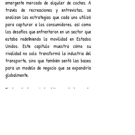
emergente mercado de alquiler de coches. A 
través de recreaciones y entrevistas, se 
analizan las estrategias que cada uno utilizó 
para capturar a los consumidores, así como 
los desafíos que enfrentaron en un sector que 
estaba redefiniendo la movilidad en Estados 
Unidos. Este capítulo muestra cómo su 
rivalidad no solo transformó la industria del 
transporte, sino que también sentó las bases 
para un modelo de negocio que se expandiría 
globalmente.
Finalmente, la serie también se adentra en la 
rivalidad entre gigantes tecnológicos como 
Steve Jobs y Bill Gates, así como en el impacto 
de la música portátil que cambió la forma en 
que disfrutamos del entretenimiento. La 
historia se teje a través de estas interacciones 
y competencias, revelando cómo cada 