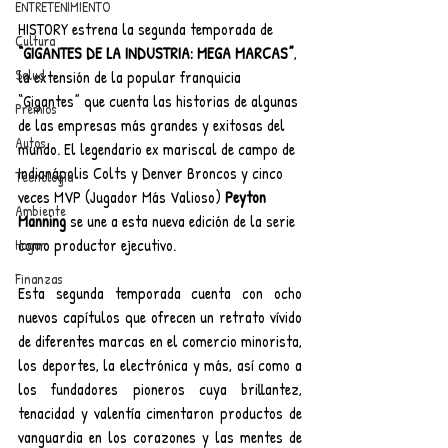
ENTRETENIMIENTO
HISTORY estrena la segunda temporada de 
Cultura
“GIGANTES DE LA INDUSTRIA: MEGA MARCAS”
, 
Salud
la extensión de la popular franquicia 
“Gigantes” que cuenta las historias de algunas 
Premios
de las empresas más grandes y exitosas del 
Autos
mundo. El legendario ex mariscal de campo de 
Indianápolis Colts y Denver Broncos y cinco 
Tecnología
veces MVP (Jugador Más Valioso) 
Peyton 
Ambiente
Manning
 se une a esta nueva edición de la serie 
como productor ejecutivo.
Hogar
Finanzas
Esta segunda temporada cuenta con ocho 
nuevos capítulos que ofrecen un retrato vívido 
de diferentes marcas en el comercio minorista, 
los deportes, la electrónica y más, así como a 
los fundadores pioneros cuya brillantez, 
tenacidad y valentía cimentaron productos de 
vanguardia en los corazones y las mentes de 