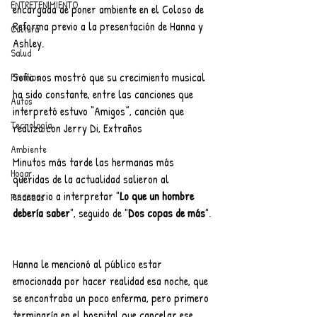
ENTRETENIMIENTO
encargada de poner ambiente en el Coloso de 
Reforma previo a la presentación de Hanna y 
Cultura
Ashley.
Salud
Sofía nos mostró que su crecimiento musical 
Premios
ha sido constante, entre las canciones que 
Autos
interpretó estuvo “Amigos”, canción que 
Tecnología
realiza con Jerry Di, Extraños
Ambiente
Minutos más tarde las hermanas más 
Hogar
queridas de la actualidad salieron al 
escenario a interpretar "
Lo que un hombre 
Finanzas
debería saber
", seguido de "
Dos copas de más
".
Hanna le mencionó al público estar 
emocionada por hacer realidad esa noche, que 
se encontraba un poco enferma, pero primero 
terminaría en el hospital que cancelar ese 