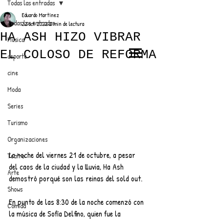
Todas las entradas
Eduardo Martínez
Todas las entradas
22 oct 2022
2 min de lectura
HA ASH HIZO VIBRAR
Música
EL COLOSO DE REFORMA
deporte
EL TRENDY TOP
cine
CON EDDY MARTINEZ
Moda
Series
Turismo
ANUNCIATE CON NOSOTROS
Organizaciones
La noche del viernes 21 de octubre, a pesar 
Teatro
PARA MÁS INFORMACIÓN:
del caos de la ciudad y la lluvia, Ha Ash 
Arte
demostró porqué son las reinas del sold out.
dinamicaseltrendytop@gmail.com
Shows
En punto de las 8:30 de la noche comenzó con 
Comida
la música de Sofía Delfino, quien fue la 