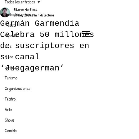
Todas las entradas
Eduardo Martínez
Todas las entradas
21 may 2024
2 min de lectura
Germán Garmendia
Música
Celebra 50 millones
deporte
EL TRENDY TOP
de suscriptores en
cine
CON EDDY MARTINEZ
su canal
Moda
‘Juegagerman’
Series
Turismo
ANUNCIATE CON NOSOTROS
Organizaciones
Teatro
PARA MÁS INFORMACIÓN:
Arte
dinamicaseltrendytop@gmail.com
Shows
Comida