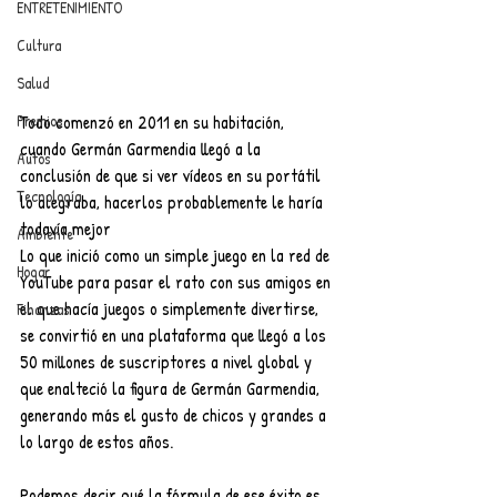
ENTRETENIMIENTO
Cultura
Salud
Premios
Todo comenzó en 2011 en su habitación, 
cuando Germán Garmendia llegó a la 
Autos
conclusión de que si ver vídeos en su portátil 
Tecnología
lo alegraba, hacerlos probablemente le haría 
todavía mejor
Ambiente
Lo que inició como un simple juego en la red de 
Hogar
YouTube para pasar el rato con sus amigos en 
el que hacía juegos o simplemente divertirse, 
Finanzas
se convirtió en una plataforma que llegó a los 
50 millones de suscriptores a nivel global y 
que enalteció la figura de Germán Garmendia, 
generando más el gusto de chicos y grandes a 
lo largo de estos años.
Podemos decir qué la fórmula de ese éxito es 