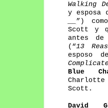
Walking D
y esposa 
__
”) com
Scott y q
antes de
(“
13 Reas
esposo d
Complicat
Blue Ch
Charlotte
Scott.
David G