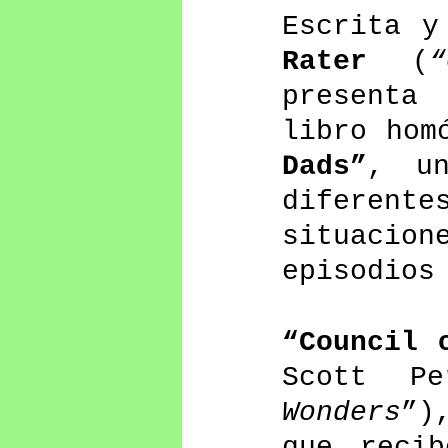
Escrita y
Rater
 (
“
presenta 
libro hom
Dads”
, un
diferen
situacion
episodios
“Council 
Scott P
Wonders
”)
que recib