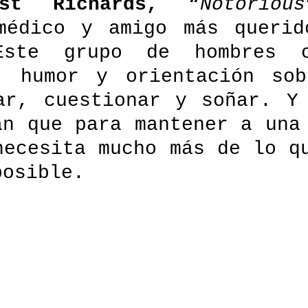
st Richards, 
“
Notorious
médico y amigo más querid
Este grupo de hombres of
, humor y orientación sob
ar, cuestionar y soñar. Y 
án que para mantener a una 
necesita mucho más de lo qu
posible.