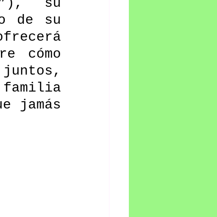
”), su 
o de su 
recerá 
re cómo 
juntos, 
familia 
e jamás 