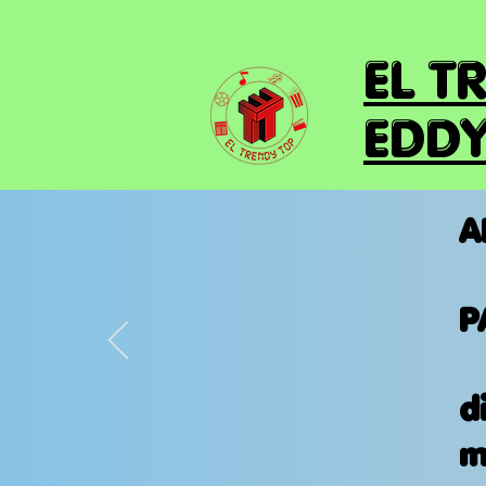
EL T
EDDY
A
P
d