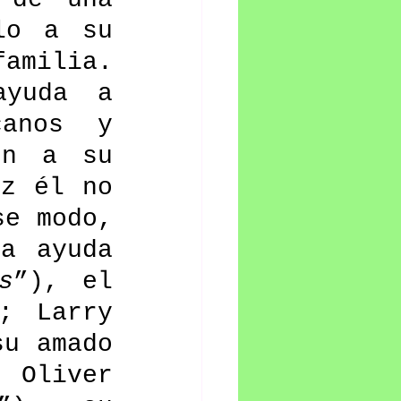
o a su 
amilia. 
yuda a 
anos y 
n a su 
z él no 
e modo, 
a ayuda 
s
”), el 
 Larry 
u amado 
 Oliver 