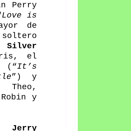
n Perry 
“
Love is 
yor de 
oltero 
 Steven Silver 
is, el 
y 
(“
It’s 
tle
”) y
Theo, 
Robin y 
Jerry 