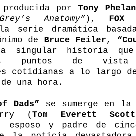
 producida por 
Tony Phelan
Grey’s Anatomy”
), 
FOX 
la serie dramática basada
ónimo de 
Bruce Feiler
, 
“Co
a singular historia que 
tes puntos de vista 
es cotidianas a lo largo de
 de una hora.   
of Dads”
 se sumerge en la 
erry (
Tom Everett Scott
, esposo y padre de cinco
e la noticia devastadora 