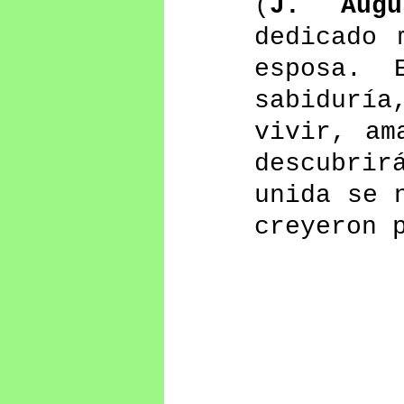
(
J. Augu
dedicado 
esposa. 
sabiduría
vivir, am
descubrir
unida se 
creyeron 