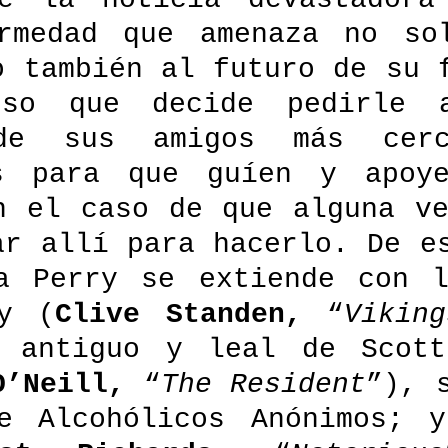
rmedad que amenaza no sol
o también al futuro de su f
so que decide pedirle a
de sus amigos más cerc
es para que guíen y apoye
n el caso de que alguna ve
ar allí para hacerlo. De es
a Perry se extiende con l
y (
Clive Standen, 
“
Viking
 antiguo y leal de Scott;
O’Neill, 
“
The Resident
”), s
e Alcohólicos Anónimos; y