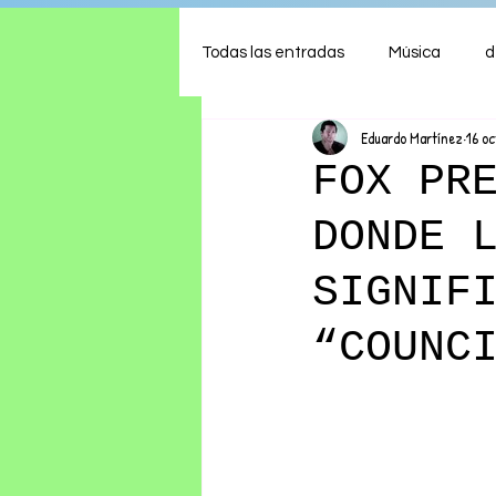
Todas las entradas
Música
d
Eduardo Martínez
16 o
Arte
Shows
Comida
FOX PR
DONDE 
Ambiente
Hogar
Fina
SIGNIF
“COUNC