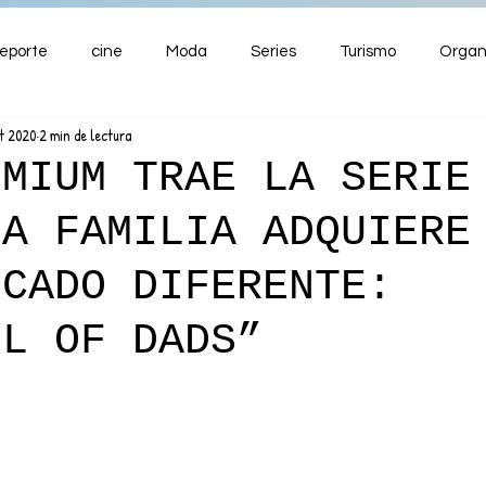
eporte
cine
Moda
Series
Turismo
Organ
ct 2020
2 min de lectura
ENTRETENIMIENTO
Cultura
Salud
Premios
EMIUM TRAE LA SERIE
LA FAMILIA ADQUIERE
nzas
ICADO DIFERENTE:
IL OF DADS”