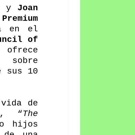
 y 
Joan 
Premium
 en el 
uncil of 
ofrece 
sobre 
 sus 10 
vida de 
, “
The 
 hijos 
de una 