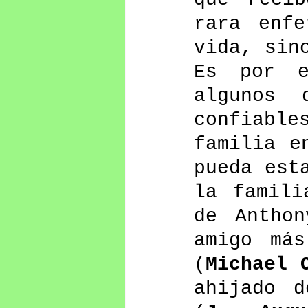
rara enfe
vida, sin
Es por e
algunos 
confiabl
familia e
pueda est
la famili
de Anthon
amigo más
(
Michael 
ahijado d