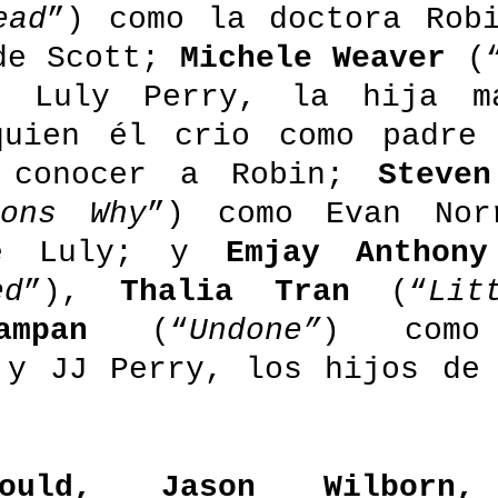
ead
”) como la doctora Robi
de Scott; 
Michele Weaver 
(
o Luly Perry, la hija ma
uien él crio como padre s
 conocer a Robin;
ons Why
”) como Evan Norr
e Luly; y
 Emjay Anthon
ed
”), 
Thalia Tran 
(“
Lit
ampan 
(“
Undone”
) como 
 y JJ Perry, los hijos de 
ould, Jason Wilborn, 