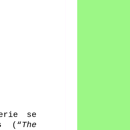
rie se 
s
 (“
The 