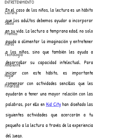
ENTRETENIMIENTO
En el caso de los niños, la lectura es un hábito 
Cultura
que los adultos debemos ayudar a incorporar 
Salud
en su vida. La lectura a temprana edad, no solo 
Premios
ayuda a alimentar la imaginación y entretener 
Autos
a los niños, sino que también les ayuda a 
Tecnología
desarrollar su capacidad intelectual. Para 
Ambiente
iniciar con este hábito, es importante 
Hogar
comenzar con actividades sencillas que les 
Finanzas
ayudarán a tener una mayor relación con las 
palabras, por ello en 
Kid City
 han diseñado las 
siguientes actividades que acercarán a tu 
pequeño a la lectura a través de la experiencia 
del juego.