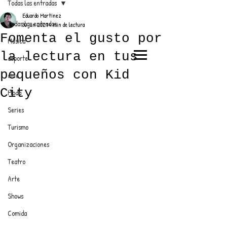
Todas las entradas
Eduardo Martínez
Todas las entradas
30 jun 2021
4 min de lectura
Fomenta el gusto por
Música
la lectura en tus
deporte
EL TRENDY TOP
pequeños con Kid
cine
CON EDDY MARTINEZ
City
Moda
Series
Turismo
ANUNCIATE CON NOSOTROS
Organizaciones
Teatro
PARA MÁS INFORMACIÓN:
Arte
dinamicaseltrendytop@gmail.com
Shows
Comida