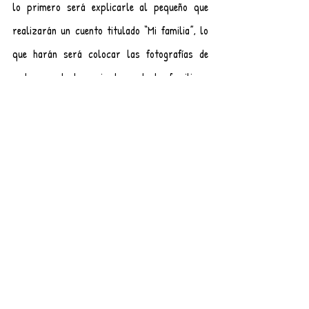
lo primero será explicarle al pequeño que 
realizarán un cuento titulado “Mi familia”, lo 
que harán será colocar las fotografías de 
cada uno de los miembros de la familia y 
debajo de ellas empezarán a escribir el cuento, 
pueden plasmar lo que ustedes deseen: 
historias, anécdotas, pasatiempos, etc. El 
cuento se puede extender como ustedes lo 
deseen. Una vez que lo hayan finalizado 
dediquen un tiempo para poder leerlo, si el 
pequeño lo desea pueden compartirlo con los 
miembros de su familia.