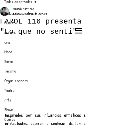
Todas las entradas
Eduardo Martínez
Todas las entradas
7 feb 2021
1 min de lectura
FAROL 116 presenta
Música
"Lo que no senti"
deporte
EL TRENDY TOP
cine
CON EDDY MARTINEZ
Moda
Series
Turismo
ANUNCIATE CON NOSOTROS
Organizaciones
Teatro
PARA MÁS INFORMACIÓN:
Arte
dinamicaseltrendytop@gmail.com
Shows
Inspirados por sus influencias artísticas e 
Comida
intelectuales, aspiran a confesar de forma 