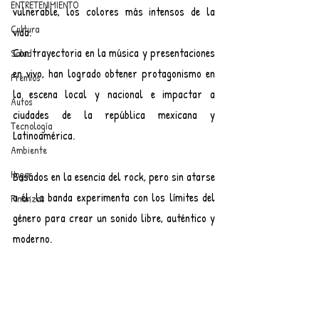
ENTRETENIMIENTO
vulnerable, los colores más intensos de la 
Cultura
vida. 
Con trayectoria en la música y presentaciones 
Salud
en vivo, han logrado obtener protagonismo en 
Premios
la escena local y nacional e impactar a 
Autos
ciudades de la república mexicana y 
Tecnología
Latinoamérica.
Ambiente
Hogar
Basados en la esencia del rock, pero sin atarse 
a él; la banda experimenta con los límites del 
Finanzas
género para crear un sonido libre, auténtico y 
moderno.