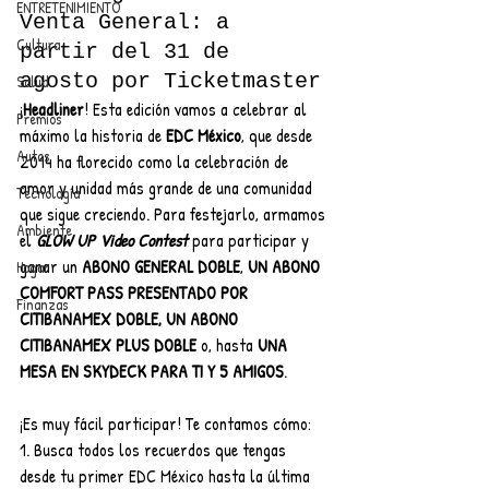
ENTRETENIMIENTO
Venta General: a 
Cultura
partir del 31 de 
agosto por Ticketmaster
Salud
¡
Headliner
! Esta edición vamos a celebrar al 
Premios
máximo la historia de 
EDC México
, que desde 
Autos
2014 ha florecido como la celebración de 
amor y unidad más grande de una comunidad 
Tecnología
que sigue creciendo. Para festejarlo, armamos 
Ambiente
el 
GLOW UP Video Contest 
para participar y 
ganar un 
ABONO GENERAL DOBLE
, 
UN ABONO 
Hogar
COMFORT PASS PRESENTADO POR 
Finanzas
CITIBANAMEX DOBLE, UN ABONO 
CITIBANAMEX PLUS DOBLE 
o, hasta 
UNA 
MESA EN SKYDECK PARA TI Y 5 AMIGOS
.
¡Es muy fácil participar! Te contamos cómo:
1. Busca todos los recuerdos que tengas 
desde tu primer EDC México hasta la última 