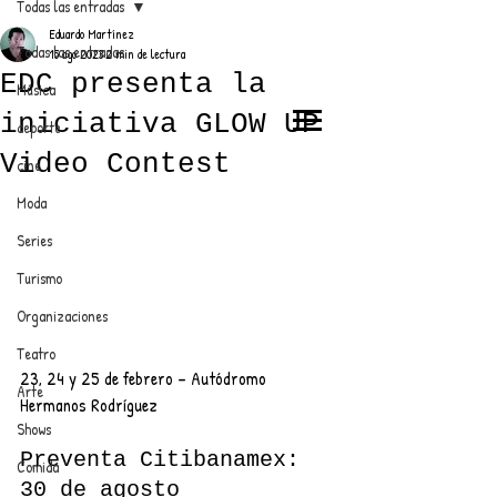
Todas las entradas
Eduardo Martínez
Todas las entradas
15 ago 2023
2 min de lectura
EDC presenta la
Música
iniciativa GLOW UP
deporte
EL TRENDY TOP
Video Contest
cine
CON EDDY MARTINEZ
Moda
Series
Turismo
ANUNCIATE CON NOSOTROS
Organizaciones
Teatro
PARA MÁS INFORMACIÓN:
23, 24 y 25 de febrero – Autódromo 
Arte
Hermanos Rodríguez
dinamicaseltrendytop@gmail.com
Shows
Preventa Citibanamex: 
Comida
30 de agosto