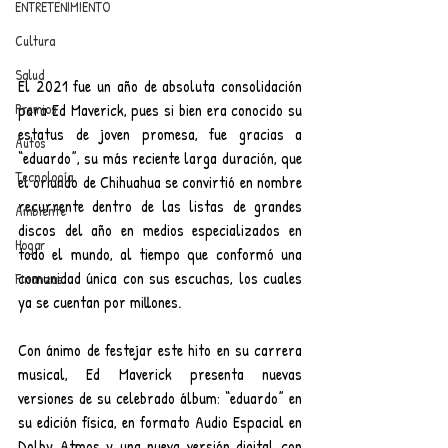
ENTRETENIMIENTO
Cultura
Salud
El 2021 fue un año de absoluta consolidación 
Premios
para Ed Maverick, pues si bien era conocido su 
estatus de joven promesa, fue gracias a 
Autos
“eduardo”, su más reciente larga duración, que 
Tecnología
el oriundo de Chihuahua se convirtió en nombre 
recurrente dentro de las listas de grandes 
Ambiente
discos del año en medios especializados en 
Hogar
todo el mundo, al tiempo que conformó una 
comunidad única con sus escuchas, los cuales 
Finanzas
ya se cuentan por millones.
Con ánimo de festejar este hito en su carrera 
musical, Ed Maverick presenta nuevas 
versiones de su celebrado álbum: “eduardo” en 
su edición física, en formato Audio Espacial en 
Dolby Atmos y una nueva versión digital con 