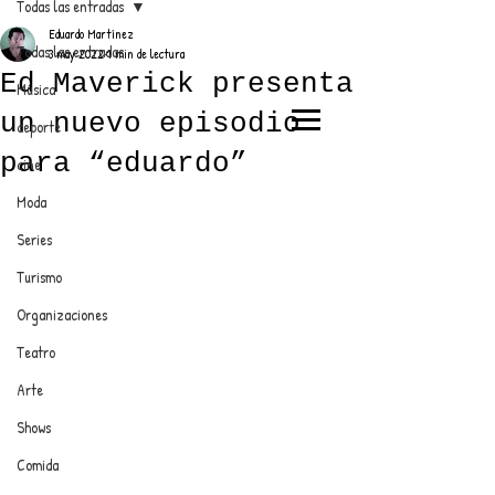
Todas las entradas
Eduardo Martínez
Todas las entradas
3 may 2022
1 min de lectura
Ed Maverick presenta
Música
un nuevo episodio
deporte
EL TRENDY TOP
para “eduardo”
cine
CON EDDY MARTINEZ
Moda
Series
Turismo
ANUNCIATE CON NOSOTROS
Organizaciones
Teatro
PARA MÁS INFORMACIÓN:
Arte
dinamicaseltrendytop@gmail.com
Shows
Comida