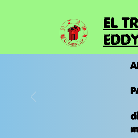
EL T
EDDY
A
P
d