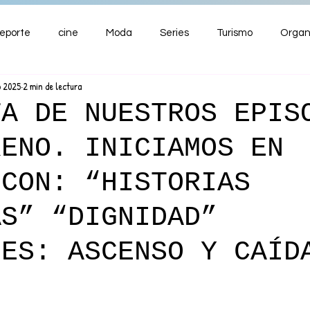
eporte
cine
Moda
Series
Turismo
Organ
o 2025
2 min de lectura
ENTRETENIMIENTO
Cultura
Salud
Premios
TA DE NUESTROS EPIS
RENO. INICIAMOS EN
nzas
 CON: “HISTORIAS
AS” “DIGNIDAD”
NES: ASCENSO Y CAÍD