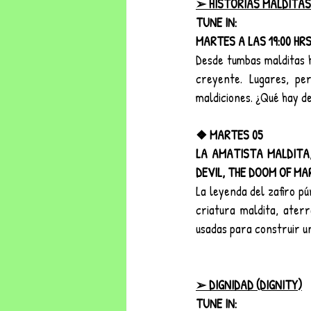
➢ HISTORIAS MALDITAS 
TUNE IN:
MARTES A LAS 19:00 HRS
Desde tumbas malditas h
creyente. Lugares, pe
maldiciones. ¿Qué hay d
❖ MARTES 05
LA AMATISTA MALDITA,
DEVIL, THE DOOM OF MA
La leyenda del zafiro pú
criatura maldita, ater
usadas para construir u
➢ DIGNIDAD (DIGNITY)
TUNE IN: