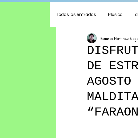
Todas las entradas
Música
d
Eduardo Martínez
3 ag
Arte
Shows
Comida
DISFRU
DE EST
Ambiente
Hogar
Fina
AGOSTO
MALDIT
“FARAO