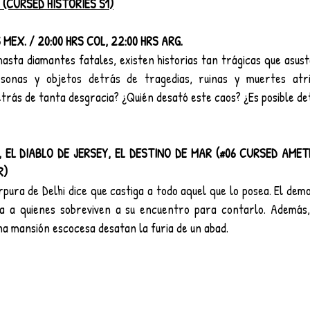
(CURSED HISTORIES S1)
 MEX. / 20:00 HRS COL, 22:00 HRS ARG.
asta diamantes fatales, existen historias tan trágicas que asust
rsonas y objetos detrás de tragedias, ruinas y muertes atrib
etrás de tanta desgracia? ¿Quién desató este caos? ¿Es posible d
 EL DIABLO DE JERSEY, EL DESTINO DE MAR (#06 CURSED AMETH
R)
rpura de Delhi dice que castiga a todo aquel que lo posea. El demo
ra a quienes sobreviven a su encuentro para contarlo. Además,
na mansión escocesa desatan la furia de un abad.