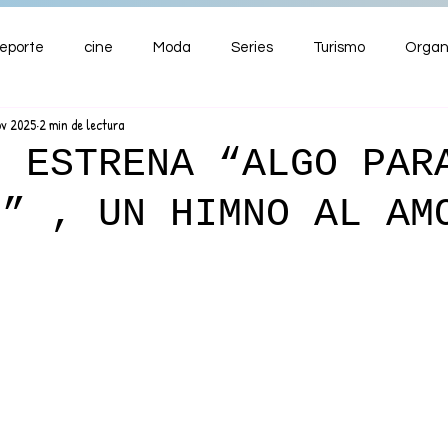
eporte
cine
Moda
Series
Turismo
Organ
ov 2025
2 min de lectura
ENTRETENIMIENTO
Cultura
Salud
Premios
O ESTRENA “ALGO PAR
E” , UN HIMNO AL AM
nzas