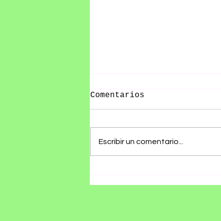
Comentarios
Escribir un comentario...
RØZ PRESENTA SU ÁLBUM
DEBUT SE ESTÁ
HACIENDO TARDE