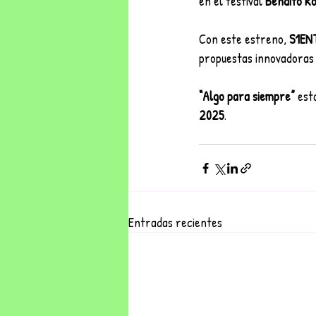
en el festival
 Bendito R
Con este estreno, 
S1EN
propuestas innovadoras 
“Algo para siempre”
 est
2025
.
Entradas recientes