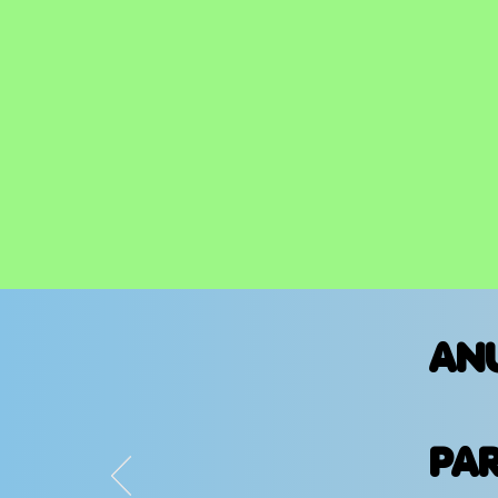
AN
PA