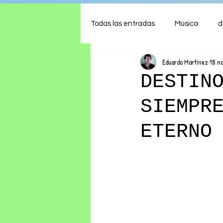
Todas las entradas
Música
d
Eduardo Martínez
18 n
Arte
Shows
Comida
DESTIN
SIEMPR
Ambiente
Hogar
Fina
ETERNO