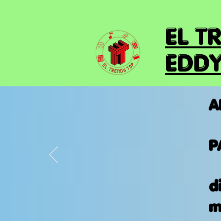
EL T
EDDY
A
P
d