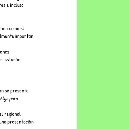
es e incluso 
tino como el 
almente importan.
ienes 
os estarán 
ón se presentó 
Algo para 
el regional 
 una presentación 