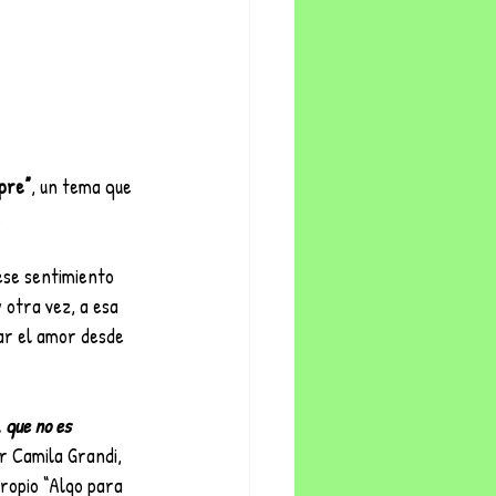
pre”
, un tema que 
.
ese sentimiento 
y otra vez, a esa 
rar el amor desde 
 que no es 
or Camila Grandi, 
ropio “Algo para 