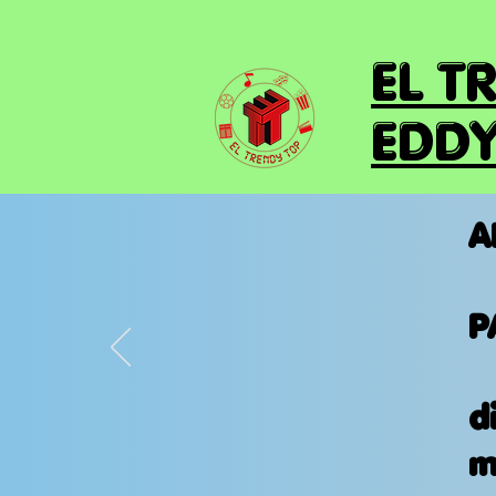
EL T
EDDY
A
P
d