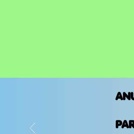
AN
PA