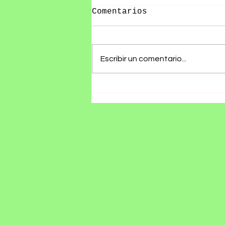
Comentarios
Escribir un comentario...
RØZ PRESENTA SU ÁLBUM
DEBUT SE ESTÁ
HACIENDO TARDE