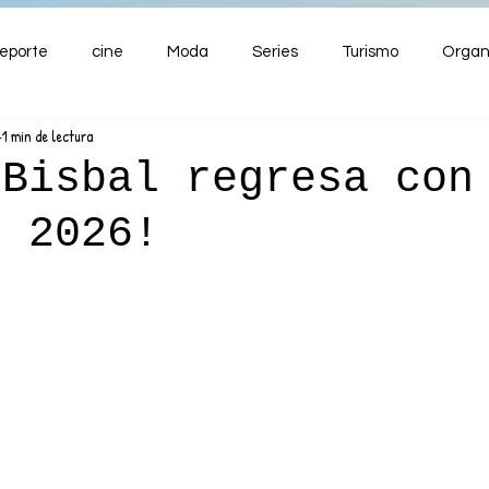
eporte
cine
Moda
Series
Turismo
Organ
1 min de lectura
ENTRETENIMIENTO
Cultura
Salud
Premios
 Bisbal regresa con
s 2026!
nzas