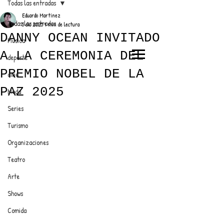
Todas las entradas
Eduardo Martínez
Todas las entradas
5 dic 2025
1 min de lectura
DANNY OCEAN INVITADO
Música
A LA CEREMONIA DEL
deporte
EL TRENDY TOP
PREMIO NOBEL DE LA
cine
CON EDDY MARTINEZ
PAZ 2025
Moda
Series
Turismo
ANUNCIATE CON NOSOTROS
Organizaciones
Teatro
PARA MÁS INFORMACIÓN:
Arte
dinamicaseltrendytop@gmail.com
Shows
Comida