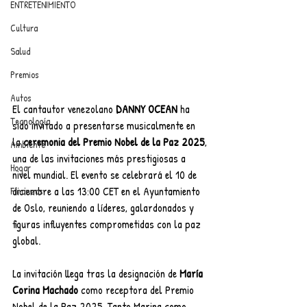
ENTRETENIMIENTO
Cultura
Salud
Premios
Autos
El cantautor venezolano 
DANNY OCEAN
 ha
Tecnología
sido invitado a presentarse musicalmente en 
la 
ceremonia del Premio Nobel de la Paz 2025
,
Ambiente
una de las invitaciones más prestigiosas a 
Hogar
nivel mundial. El evento se celebrará el 10 de 
diciembre a las 13:00 CET en el Ayuntamiento 
Finanzas
de Oslo, reuniendo a líderes, galardonados y 
figuras influyentes comprometidas con la paz 
global.
La invitación llega tras la designación de 
María 
Corina Machado
 como receptora del Premio
Nobel de la Paz 2025. Tanto Marina como 