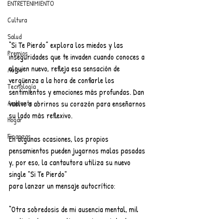
ENTRETENIMIENTO
Cultura
Salud
“Si Te Pierdo” explora los miedos y las 
Premios
inseguridades que te invaden cuando conoces a 
alguien nuevo, refleja esa sensación de 
Autos
vergüenza a la hora de confiarle los 
Tecnología
sentimientos y emociones más profundas. Dan 
Ambiente
vuelve a abrirnos su corazón para enseñarnos 
su lado más reflexivo.
Hogar
Finanzas
En algunas ocasiones, los propios 
pensamientos pueden jugarnos malas pasadas 
y, por eso, la cantautora utiliza su nuevo 
single "Si Te Pierdo"
para lanzar un mensaje autocrítico:
“Otra sobredosis de mi ausencia mental, mil 