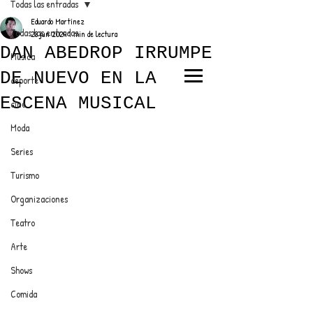
Todas las entradas
Eduardo Martínez
Todas las entradas
28 jun 2024
1 min de lectura
DAN ABEDROP IRRUMPE
Música
DE NUEVO EN LA
deporte
EL TRENDY TOP
ESCENA MUSICAL
cine
CON EDDY MARTINEZ
Moda
Series
Turismo
ANUNCIATE CON NOSOTROS
Organizaciones
Teatro
PARA MÁS INFORMACIÓN:
Arte
dinamicaseltrendytop@gmail.com
Shows
Comida