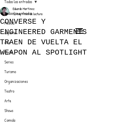
Todas las entradas
Eduardo Martínez
Todas las entradas
12 may
1 min de lectura
CONVERSE Y
Música
ENGINEERED GARMENTS
deporte
EL TRENDY TOP
TRAEN DE VUELTA EL
cine
CON EDDY MARTINEZ
WEAPON AL SPOTLIGHT
Moda
Series
Turismo
ANUNCIATE CON NOSOTROS
Organizaciones
Teatro
PARA MÁS INFORMACIÓN:
Arte
dinamicaseltrendytop@gmail.com
Shows
Comida