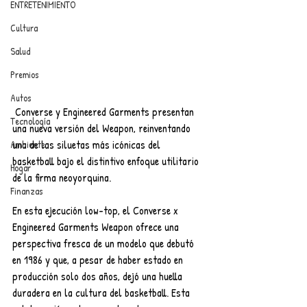
ENTRETENIMIENTO
Cultura
Salud
Premios
Autos
 Converse y Engineered Garments presentan 
Tecnología
una nueva versión del Weapon, reinventando 
una de las siluetas más icónicas del 
Ambiente
basketball bajo el distintivo enfoque utilitario 
Hogar
de la firma neoyorquina.
Finanzas
En esta ejecución low-top, el Converse x 
Engineered Garments Weapon ofrece una 
perspectiva fresca de un modelo que debutó 
en 1986 y que, a pesar de haber estado en 
producción solo dos años, dejó una huella 
duradera en la cultura del basketball. Esta