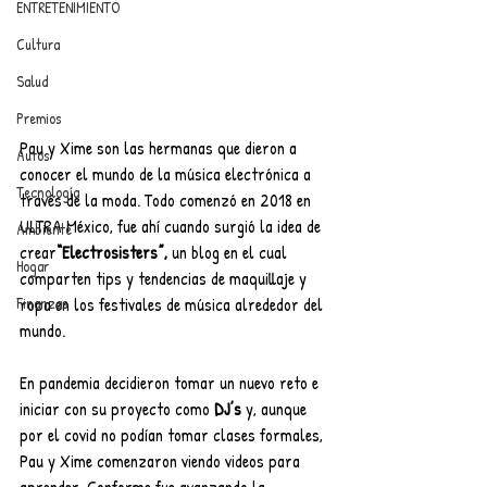
ENTRETENIMIENTO
Cultura
Salud
Premios
Pau y Xime son las hermanas que dieron a 
Autos
conocer el mundo de la música electrónica a 
Tecnología
través de la moda. Todo comenzó en 2018 en 
ULTRA México, fue ahí cuando surgió la idea de 
Ambiente
crear
“Electrosisters”,
 un blog en el cual 
Hogar
comparten tips y tendencias de maquillaje y 
ropa en los festivales de música alrededor del 
Finanzas
mundo.
En pandemia decidieron tomar un nuevo reto e 
iniciar con su proyecto como 
DJ’s
 y, aunque 
por el covid no podían tomar clases formales, 
Pau y Xime comenzaron viendo videos para 
aprender. Conforme fue avanzando la 