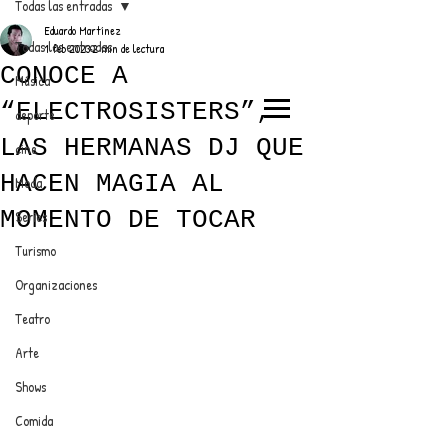
Todas las entradas
Eduardo Martínez
Todas las entradas
1 feb 2023
2 min de lectura
CONOCE A
Música
“ELECTROSISTERS”,
deporte
EL TRENDY TOP
LAS HERMANAS DJ QUE
cine
CON EDDY MARTINEZ
HACEN MAGIA AL
Moda
MOMENTO DE TOCAR
Series
Turismo
ANUNCIATE CON NOSOTROS
Organizaciones
Teatro
PARA MÁS INFORMACIÓN:
Arte
dinamicaseltrendytop@gmail.com
Shows
Comida