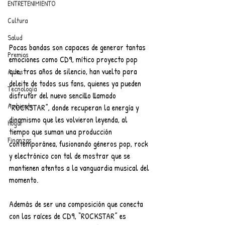
ENTRETENIMIENTO
Cultura
Salud
Pocas bandas son capaces de generar tantas 
Premios
emociones como CD9, mítico proyecto pop
que, tras años de silencio, han vuelto para 
Autos
deleite de todos sus fans, quienes ya pueden 
Tecnología
disfrutar del nuevo sencillo llamado 
Ambiente
“ROCKSTAR”, donde recuperan la energía y 
dinamismo que les volvieron leyenda, al 
Hogar
tiempo que suman una producción 
Finanzas
contemporánea, fusionando géneros pop, rock 
y electrónico con tal de mostrar que se 
mantienen atentos a la vanguardia musical del 
momento.
Además de ser una composición que conecta 
con las raíces de CD9, “ROCKSTAR” es 