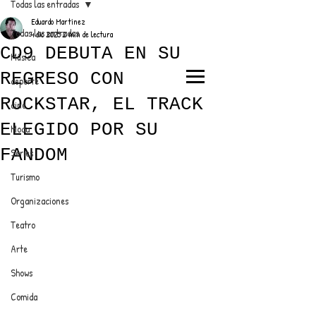
Todas las entradas
Eduardo Martínez
Todas las entradas
4 dic 2025
2 min de lectura
CD9 DEBUTA EN SU
Música
REGRESO CON
deporte
EL TRENDY TOP
ROCKSTAR, EL TRACK
cine
CON EDDY MARTINEZ
ELEGIDO POR SU
Moda
FANDOM
Series
Turismo
ANUNCIATE CON NOSOTROS
Organizaciones
Teatro
PARA MÁS INFORMACIÓN:
Arte
dinamicaseltrendytop@gmail.com
Shows
Comida