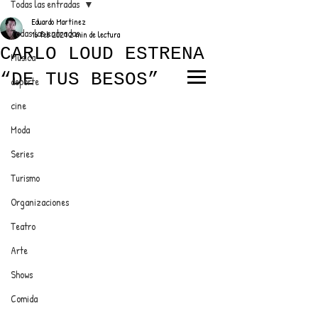
Todas las entradas
Eduardo Martínez
Todas las entradas
16 feb 2021
2 min de lectura
CARLO LOUD ESTRENA
Música
“DE TUS BESOS”
deporte
EL TRENDY TOP
cine
CON EDDY MARTINEZ
Moda
Series
Turismo
ANUNCIATE CON NOSOTROS
Organizaciones
Teatro
PARA MÁS INFORMACIÓN:
Arte
dinamicaseltrendytop@gmail.com
Shows
Comida