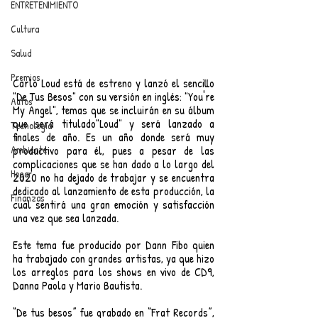
ENTRETENIMIENTO
Cultura
Salud
Premios
Carlo Loud está de estreno y lanzó el sencillo 
"De Tus Besos" con su versión en inglés: "You're 
Autos
My Angel", temas que se incluirán en su álbum 
que será titulado"Loud" y será lanzado a 
Tecnología
finales de año. Es un año donde será muy 
Ambiente
productivo para él, pues a pesar de las 
complicaciones que se han dado a lo largo del 
Hogar
2020 no ha dejado de trabajar y se encuentra 
dedicado al lanzamiento de esta producción, la 
Finanzas
cual sentirá una gran emoción y satisfacción 
una vez que sea lanzada. 
Este tema fue producido por Dann Fibo quien 
ha trabajado con grandes artistas, ya que hizo 
los arreglos para los shows en vivo de CD9, 
Danna Paola y Mario Bautista. 
“De tus besos” fue grabado en “Frat Records”, 