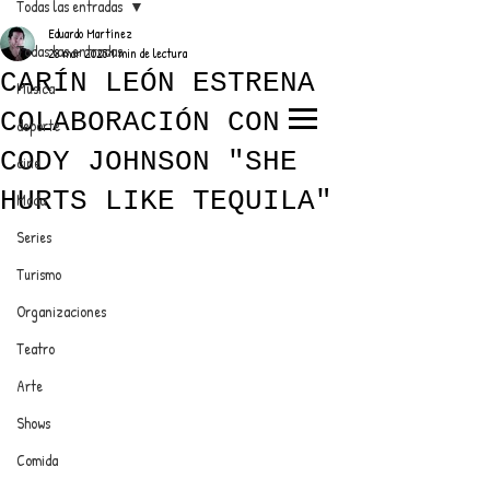
Todas las entradas
Eduardo Martínez
Todas las entradas
28 mar 2025
1 min de lectura
CARÍN LEÓN ESTRENA
Música
COLABORACIÓN CON
deporte
EL TRENDY TOP
CODY JOHNSON "SHE
cine
CON EDDY MARTINEZ
HURTS LIKE TEQUILA"
Moda
Series
Turismo
ANUNCIATE CON NOSOTROS
Organizaciones
Teatro
PARA MÁS INFORMACIÓN:
Arte
dinamicaseltrendytop@gmail.com
Shows
Comida