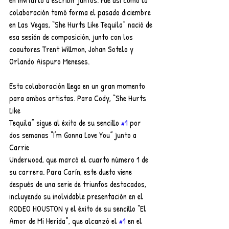
en invitarlo a escribir juntos. Fue así como la 
colaboración tomó forma el pasado diciembre 
en Las Vegas, “She Hurts Like Tequila” nació de 
esa sesión de composición, junto con los 
coautores Trent Willmon, Johan Sotelo y 
Orlando Aispuro Meneses.
Esta colaboración llega en un gran momento 
para ambos artistas. Para Cody, “She Hurts 
Like
Tequila” sigue al éxito de su sencillo 
#1
 por 
dos semanas “I’m Gonna Love You” junto a 
Carrie
Underwood, que marcó el cuarto número 1 de 
su carrera. Para Carín, este dueto viene 
después de una serie de triunfos destacados, 
incluyendo su inolvidable presentación en el 
RODEO HOUSTON y el éxito de su sencillo “El 
Amor de Mi Herida”, que alcanzó el 
#1
 en el 