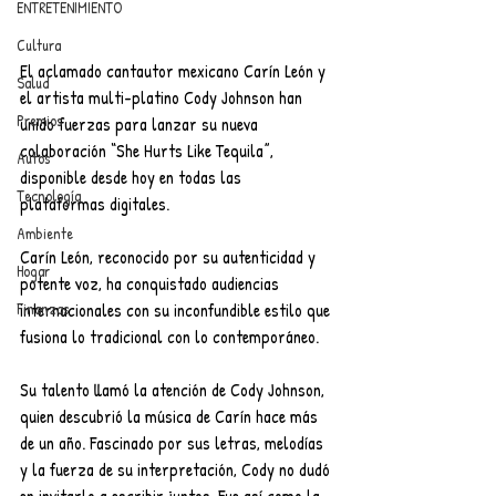
ENTRETENIMIENTO
Cultura
El aclamado cantautor mexicano Carín León y 
Salud
el artista multi-platino Cody Johnson han 
Premios
unido fuerzas para lanzar su nueva 
colaboración “She Hurts Like Tequila”, 
Autos
disponible desde hoy en todas las 
Tecnología
plataformas digitales.
Ambiente
Carín León, reconocido por su autenticidad y 
Hogar
potente voz, ha conquistado audiencias 
Finanzas
internacionales con su inconfundible estilo que 
fusiona lo tradicional con lo contemporáneo.
Su talento llamó la atención de Cody Johnson, 
quien descubrió la música de Carín hace más 
de un año. Fascinado por sus letras, melodías 
y la fuerza de su interpretación, Cody no dudó 