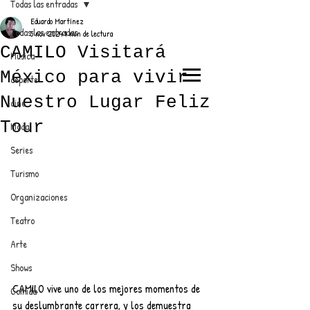
Todas las entradas
Eduardo Martínez
Todas las entradas
5 nov 2024
1 min de lectura
CAMILO Visitará
Música
México para vivir
deporte
EL TRENDY TOP
Nuestro Lugar Feliz
cine
CON EDDY MARTINEZ
Tour
Moda
Series
Turismo
ANUNCIATE CON NOSOTROS
Organizaciones
Teatro
PARA MÁS INFORMACIÓN:
Arte
dinamicaseltrendytop@gmail.com
Shows
CAMILO vive uno de los mejores momentos de 
Comida
su deslumbrante carrera, y los demuestra 