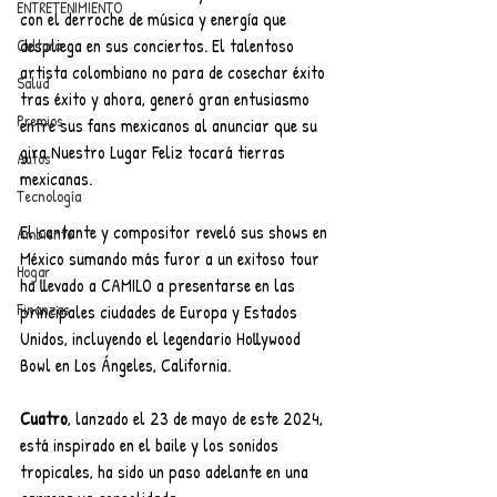
ENTRETENIMIENTO
con el derroche de música y energía que 
despliega en sus conciertos. El talentoso 
Cultura
artista colombiano no para de cosechar éxito 
Salud
tras éxito y ahora, generó gran entusiasmo 
Premios
entre sus fans mexicanos al anunciar que su 
gira Nuestro Lugar Feliz tocará tierras 
Autos
mexicanas.
Tecnología
El cantante y compositor reveló sus shows en 
Ambiente
México sumando más furor a un exitoso tour 
Hogar
ha llevado a CAMILO a presentarse en las 
Finanzas
principales ciudades de Europa y Estados 
Unidos, incluyendo el legendario Hollywood 
Bowl en Los Ángeles, California.
Cuatro
, lanzado el 23 de mayo de este 2024, 
está inspirado en el baile y los sonidos 
tropicales, ha sido un paso adelante en una 