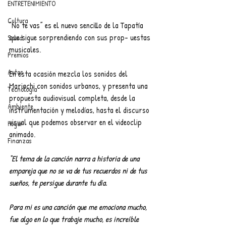
ENTRETENIMIENTO
Cultura
“No te vas” es el nuevo sencillo de la Tapatía 
que sigue sorprendiendo con sus prop- uestas 
Salud
musicales.
Premios
Autos
En esta ocasión mezcla los sonidos del 
Mariachi con sonidos urbanos, y presenta una 
Tecnología
propuesta audiovisual completa, desde la 
Ambiente
instrumentación y melodías, hasta el discurso 
visual que podemos observar en el videoclip 
Hogar
animado.
Finanzas
“El tema de la canción narra a historia de una 
empareja que no se va de tus recuerdos ni de tus 
sueños, te persigue durante tu día.
Para mi es una canción que me emociona mucho, 
fue algo en lo que trabaje mucho, es increíble 