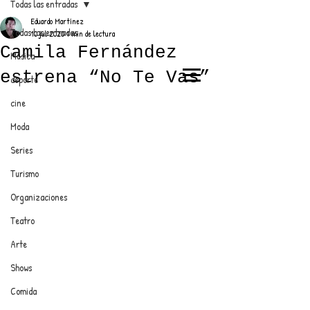
Todas las entradas
Eduardo Martínez
Todas las entradas
10 jul 2020
1 min de lectura
Camila Fernández
Música
estrena “No Te Vas”
deporte
EL TRENDY TOP
cine
CON EDDY MARTINEZ
Moda
Series
Turismo
ANUNCIATE CON NOSOTROS
Organizaciones
Teatro
PARA MÁS INFORMACIÓN:
Arte
dinamicaseltrendytop@gmail.com
Shows
Comida