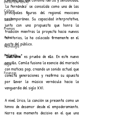
Con una voz que combina fuerza y sensibilidad, 
ENTRETENIMIENTO
‘La Fernández’ se consolida como una de las 
Cultura
principales figuras del regional mexicano 
contemporáneo. Su capacidad interpretativa, 
Salud
junto con una propuesta que honra la 
Premios
tradición mientras la proyecta hacia nuevos 
Autos
territorios, la ha colocado firmemente en el 
gusto del público.
Tecnología
Ambiente
“Suéltame”
 es prueba de ello. En este nuevo 
sencillo, Camila fusiona la esencia del mariachi 
Hogar
con matices pop, creando un sonido actual que 
Finanzas
conecta generaciones y reafirma su apuesta 
por llevar la música vernácula hacia la 
vanguardia del siglo XXI.
A nivel lírico, la canción se presenta como un 
himno de desamor desde el empoderamiento. 
Narra ese momento decisivo en el que una 