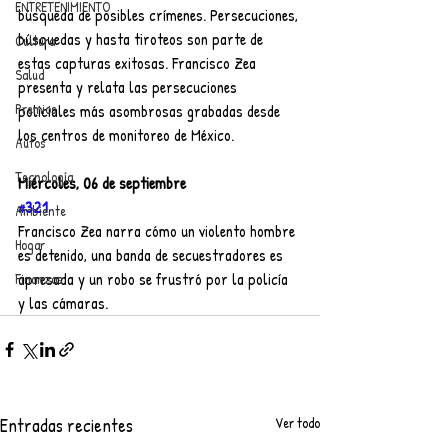
ENTRETENIMIENTO
búsqueda de posibles crímenes. Persecuciones, 
búsquedas y hasta tiroteos son parte de 
Cultura
estas capturas exitosas. Francisco Zea 
Salud
presenta y relata las persecuciones 
Premios
policiales más asombrosas grabadas desde 
los centros de monitoreo de México.
Autos
Tecnología
Miércoles, 06 de septiembre
#321
Ambiente
Francisco Zea narra cómo un violento hombre 
Hogar
es detenido, una banda de secuestradores es 
apresada y un robo se frustró por la policía 
Finanzas
y las cámaras. 
Entradas recientes
Ver todo