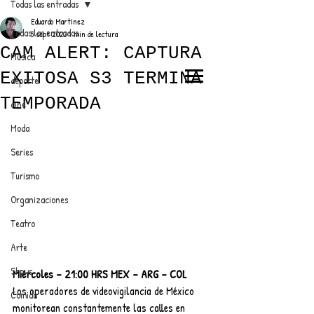
Todas las entradas
Eduardo Martínez
Todas las entradas
5 sept 2023
1 min de lectura
CAM ALERT: CAPTURA
Música
EXITOSA S3 TERMINA
deporte
EL TRENDY TOP
TEMPORADA
cine
CON EDDY MARTINEZ
Moda
Series
Turismo
ANUNCIATE CON NOSOTROS
Organizaciones
Teatro
PARA MÁS INFORMACIÓN:
Arte
dinamicaseltrendytop@gmail.com
Shows
Miércoles – 21:00 HRS MEX – ARG – COL
Los operadores de videovigilancia de México 
Comida
monitorean constantemente las calles en 