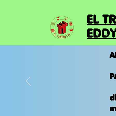
EL T
EDDY
A
P
d