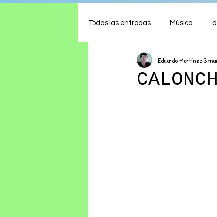
Todas las entradas
Música
d
Eduardo Martínez
3 ma
Arte
Shows
Comida
CALONC
Ambiente
Hogar
Fina