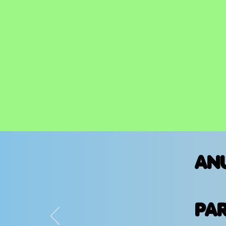
AN
PA