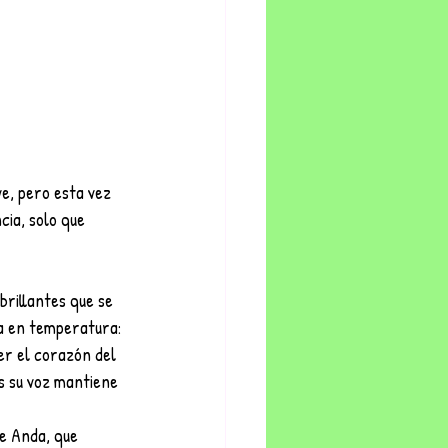
e, pero esta vez 
cia, solo que 
brillantes que se 
va en temperatura: 
er el corazón del 
s su voz mantiene 
e Anda, que 