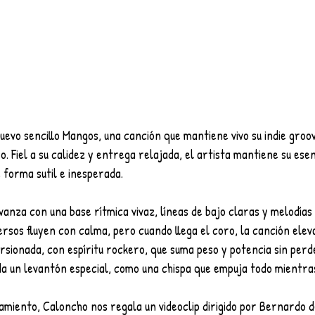
evo sencillo Mangos, una canción que mantiene vivo su indie groov
. Fiel a su calidez y entrega relajada, el artista mantiene su esen
 forma sutil e inesperada.
nza con una base rítmica vivaz, líneas de bajo claras y melodías 
ersos fluyen con calma, pero cuando llega el coro, la canción ele
rsionada, con espíritu rockero, que suma peso y potencia sin perd
da un levantón especial, como una chispa que empuja todo mientra
miento, Caloncho nos regala un videoclip dirigido por Bernardo d