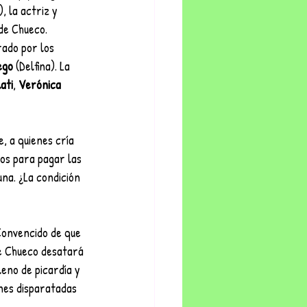
), la actriz y 
 de Chueco. 
rado por los 
ego
 (Delfina). La 
ati
, 
Verónica 
, a quienes cría 
os para pagar las 
na. ¿La condición 
Convencido de que 
de Chueco desatará 
eno de picardía y 
nes disparatadas 