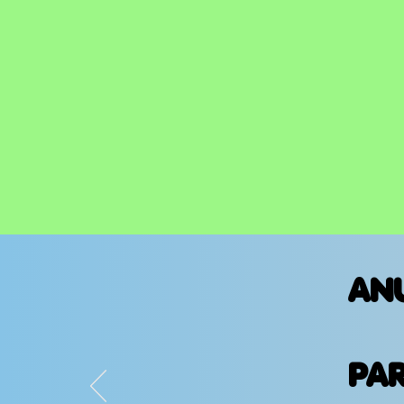
AN
PA