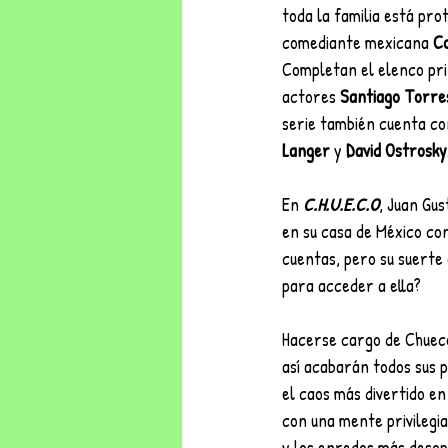
toda la familia está pro
comediante mexicana 
Co
Completan el elenco pri
actores 
Santiago Torre
serie también cuenta con
Langer
 y 
David Ostrosky
En 
C.H.U.E.C.O
,
Juan Gust
en su casa de México co
cuentas, pero su suerte
para acceder a ella? 
Hacerse cargo de Chueco,
así acabarán todos sus p
el caos más divertido en
con una mente privilegia
y los enredos más desopi