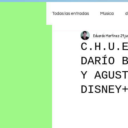
Todas las entradas
Música
d
Eduardo Martínez
29 j
Arte
Shows
Comida
C.H.U.
DARÍO 
Ambiente
Hogar
Fina
Y AGUS
DISNEY