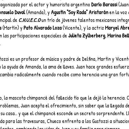
tagonizada por el actor y humorista argentino 
Darío Barassi
 (Juan
nsuelo Duval
 (Amanda), y 
Agustín "Soy Rada" Aristarán
 en la voz
ncipal de 
C.H.U.E.C.O 
un trío de jóvenes talentos mexicanos integ
s
 (Martín) y 
Pato Alvarado Loza
 (Vicente), y la actriz 
Maryel Abr
 las participaciones especiales de 
Julieta Zylberberg
, 
Marina Bell
.
ozzi es un profesor de música y padre de Delfina, Martín y Vicente
n la ayuda de Amanda, la ama de llaves. Juan hace grandes esfuerz
 cambia radicalmente cuando recibe como herencia una gran fortu
 la mascota chimpancé del fallecido tío que le dejó la herencia. 
roblemas, Juan acepta el ofrecimiento, sin saber que la llegada 
 su casa... y que el chimpancé esconde un secreto sorprendente. Ll
da para las travesuras, Chueco enfrenta a los Gustozzi a situacio
lantes, cambiando las vidas de Juan y su familia para siempre. 