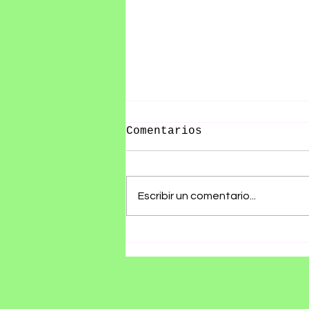
Comentarios
Escribir un comentario...
Olivia Wald presenta
"Otra Que Arde", un
álbum que convierte
las cicatrices del
amor en canciones