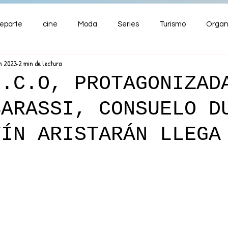
eporte
cine
Moda
Series
Turismo
Organ
un 2023
2 min de lectura
ENTRETENIMIENTO
Cultura
Salud
Premios
E.C.O, PROTAGONIZAD
BARASSI, CONSUELO D
nzas
TÍN ARISTARÁN LLEGA
+