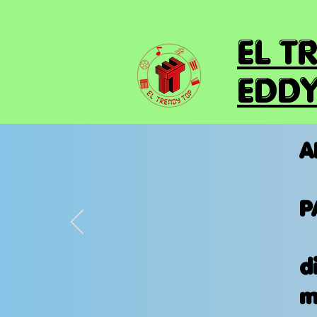
EL T
EDDY
A
P
d