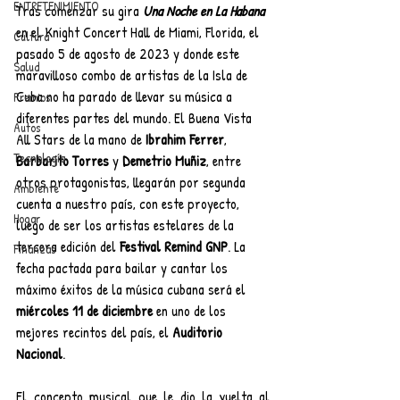
ENTRETENIMIENTO
Tras comenzar su gira 
Una Noche en La Habana
en el Knight Concert Hall de Miami, Florida, el 
Cultura
pasado 5 de agosto de 2023 y donde este 
Salud
maravilloso combo de artistas de la Isla de 
Cuba no ha parado de llevar su música a 
Premios
diferentes partes del mundo. El Buena Vista 
Autos
All Stars de la mano de 
Ibrahim Ferrer
, 
Tecnología
Barbarito Torres 
y
 Demetrio Muñiz
, entre 
otros protagonistas, llegarán por segunda 
Ambiente
cuenta a nuestro país, con este proyecto, 
Hogar
luego de ser los artistas estelares de la 
tercera edición del 
Festival Remind GNP
. La 
Finanzas
fecha pactada para bailar y cantar los 
máximo éxitos de la música cubana será el 
miércoles 11 de diciembre 
en uno de los 
mejores recintos del país, el 
Auditorio 
Nacional
.  
El concepto musical que le dio la vuelta al 