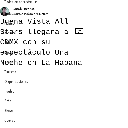
Todas las entradas
Eduardo Martínez
Todas las entradas
21 ago 2024
2 min de lectura
Buena Vista All
Música
Stars llegará a la
deporte
EL TRENDY TOP
CDMX con su
cine
CON EDDY MARTINEZ
espectáculo Una
Moda
Noche en La Habana
Series
Turismo
ANUNCIATE CON NOSOTROS
Organizaciones
Teatro
PARA MÁS INFORMACIÓN:
Arte
dinamicaseltrendytop@gmail.com
Shows
Comida