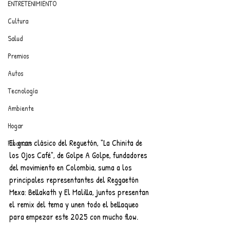
ENTRETENIMIENTO
Cultura
Salud
Premios
Autos
Tecnología
Ambiente
Hogar
El gran clásico del Reguetón, "La Chinita de 
Finanzas
los Ojos Café", de Golpe A Golpe, fundadores 
del movimiento en Colombia, suma a los 
principales representantes del Reggaetón 
Mexa: Bellakath y El Malilla, juntos presentan 
el remix del tema y unen todo el bellaqueo 
para empezar este 2025 con mucho flow.