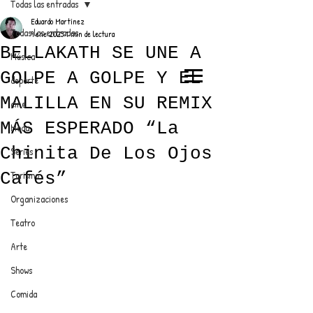
Todas las entradas
Eduardo Martínez
Todas las entradas
9 ene 2025
1 min de lectura
BELLAKATH SE UNE A
Música
GOLPE A GOLPE Y EL
deporte
EL TRENDY TOP
MALILLA EN SU REMIX
cine
CON EDDY MARTINEZ
MÁS ESPERADO “La
Moda
Chinita De Los Ojos
Series
Cafés”
Turismo
ANUNCIATE CON NOSOTROS
Organizaciones
Teatro
PARA MÁS INFORMACIÓN:
Arte
dinamicaseltrendytop@gmail.com
Shows
Comida