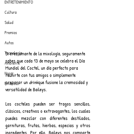
ENTRETENIMIENTO
Cultura
Salud
Premios
Autos
Tecnología
Si eres amante de la mixología, seguramente 
sabes que cada 13 de mayo se celebra el Día 
Ambiente
Mundial del Coctel, un día perfecto para 
Hogar
reunirte con tus amigos o simplemente 
preparar un 
drink
que fusione la cremosidad y 
Finanzas
versatilidad de Baileys.
Los cocteles pueden ser tragos sencillos, 
clásicos, creativos o extravagantes, los cuales 
puedes mezclar con diferentes destilados, 
garnituras, frutas, hierbas, especias y otros 
ingredientes. Por ello, Baileys nos comparte 