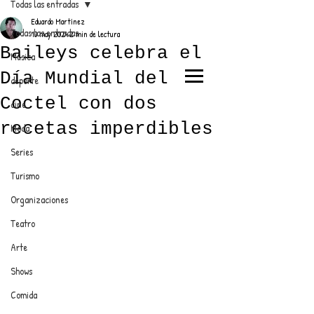
Todas las entradas
Eduardo Martínez
Todas las entradas
13 may 2024
2 min de lectura
Baileys celebra el
Música
Día Mundial del
deporte
EL TRENDY TOP
Coctel con dos
cine
CON EDDY MARTINEZ
recetas imperdibles
Moda
Series
Turismo
ANUNCIATE CON NOSOTROS
Organizaciones
Teatro
PARA MÁS INFORMACIÓN:
Arte
dinamicaseltrendytop@gmail.com
Shows
Comida