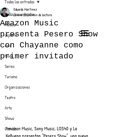
Todas las entradas
Eduardo Martínez
Todas las entradas
26 ene 2023
3 min de lectura
Amazon Music
Música
presenta Pesero Show
deporte
EL TRENDY TOP
con Chayanne como
cine
CON EDDY MARTINEZ
primer invitado
Moda
Series
Turismo
ANUNCIATE CON NOSOTROS
Organizaciones
Teatro
PARA MÁS INFORMACIÓN:
Arte
dinamicaseltrendytop@gmail.com
Shows
Amazon Music, Sony Music, LOS40 y La 
Comida
KeBuena presentan “Pesero Show”, una nueva 