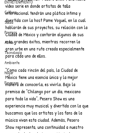
ENTRETENIMIENTO
vídeo serie en donde artistas de talla 
Cultura
internacional tendrán una plática íntima y 
divertida con la host Pame Voguel, en la cual 
Salud
hablarán de sus proyectos, su relación con la 
Premios
Ciudad de México y cantarán algunos de sus 
más grandes éxitos, mientras recorren la 
Autos
gran urbe en una ruta creada especialmente 
Tecnología
para cada uno de ellos.
Ambiente
“Como cada rincón del país, la Ciudad de 
Hogar
México tiene una esencia única y la mejor 
Finanzas
manera de conocerla, es vivirla. Bajo la 
premisa de “Chilango por un día, mexicano 
para toda la vida”, Pesero Show es una 
experiencia muy musical y divertida con la que 
buscamos que los artistas y los fans de la 
música vivan esta ciudad. Además, Pesero 
Show representa, una continuidad a nuestro 