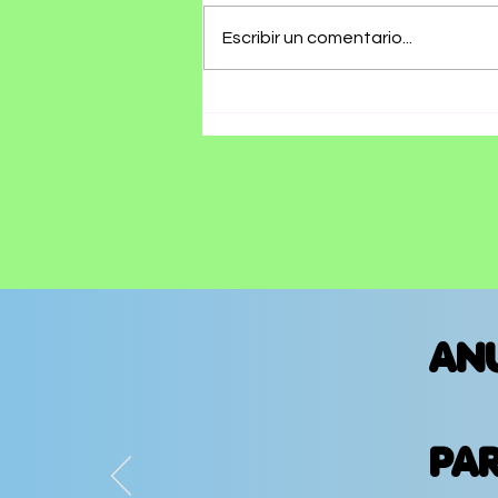
Escribir un comentario...
Olivia Wald presenta
"Otra Que Arde", un
álbum que convierte
las cicatrices del
amor en canciones
AN
PA