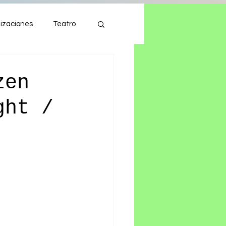
izaciones
Teatro
Autos
Tecnología
zen
ght /