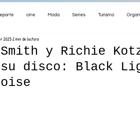
eporte
cine
Moda
Series
Turismo
Organ
br 2025
2 min de lectura
ENTRETENIMIENTO
Cultura
Salud
Premios
 Smith y Richie Kot
 su disco: Black Li
nzas
Noise