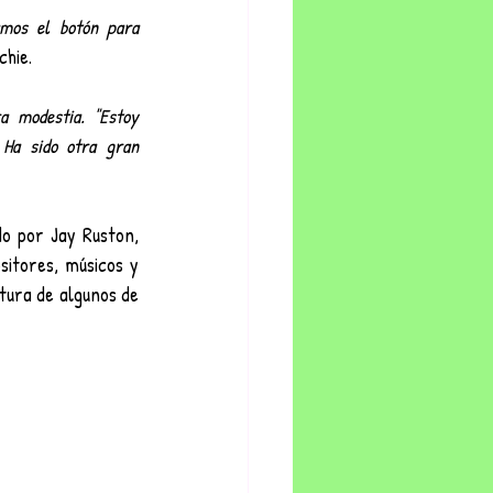
mos el botón para 
chie.
 modestia. "Estoy 
Ha sido otra gran 
Grabado en The House, Los Ángeles, California, producidopor Richie y Adrian y mezclado por Jay Ruston, 
itores, músicos y 
tura de algunos de 