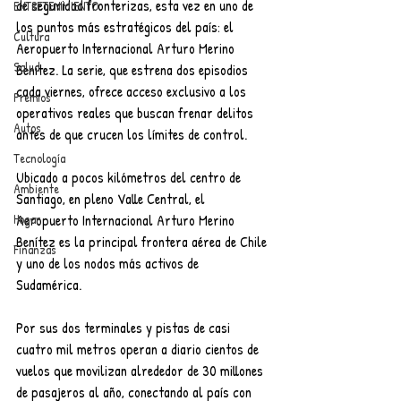
de seguridad fronterizas, esta vez en uno de 
ENTRETENIMIENTO
los puntos más estratégicos del país: el 
Cultura
Aeropuerto Internacional Arturo Merino 
Salud
Benítez. La serie, que estrena dos episodios 
cada viernes, ofrece acceso exclusivo a los 
Premios
operativos reales que buscan frenar delitos 
Autos
antes de que crucen los límites de control.
Tecnología
Ubicado a pocos kilómetros del centro de 
Ambiente
Santiago, en pleno Valle Central, el 
Hogar
Aeropuerto Internacional Arturo Merino 
Benítez es la principal frontera aérea de Chile 
Finanzas
y uno de los nodos más activos de 
Sudamérica. 
Por sus dos terminales y pistas de casi 
cuatro mil metros operan a diario cientos de 
vuelos que movilizan alrededor de 30 millones 
de pasajeros al año, conectando al país con 