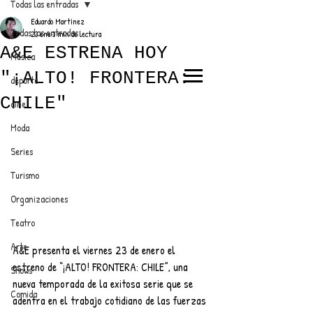
Todas las entradas
Eduardo Martínez
Todas las entradas
23 ene
3 min de lectura
A&E ESTRENA HOY
Música
"¡ALTO! FRONTERA:
deporte
EL TRENDY TOP
CHILE"
cine
CON EDDY MARTINEZ
Moda
Series
Turismo
ANUNCIATE CON NOSOTROS
Organizaciones
Teatro
PARA MÁS INFORMACIÓN:
Arte
A&E presenta el viernes 23 de enero el 
dinamicaseltrendytop@gmail.com
estreno de “¡ALTO! FRONTERA: CHILE”, una 
Shows
nueva temporada de la exitosa serie que se 
Comida
adentra en el trabajo cotidiano de las fuerzas 