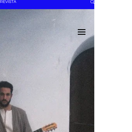
REVISTA
EL TRENDY TOP
CON EDDY MARTINEZ
ANUNCIATE CON NOSOTROS
PARA MÁS INFORMACIÓN:
dinamicaseltrendytop@gmail.com