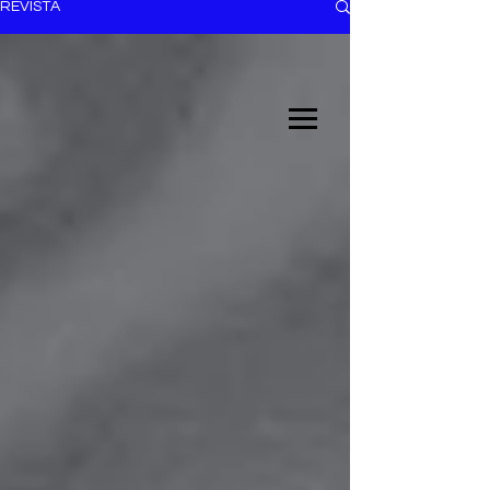
REVISTA
EL TRENDY TOP
CON EDDY MARTINEZ
ANUNCIATE CON NOSOTROS
PARA MÁS INFORMACIÓN:
dinamicaseltrendytop@gmail.com