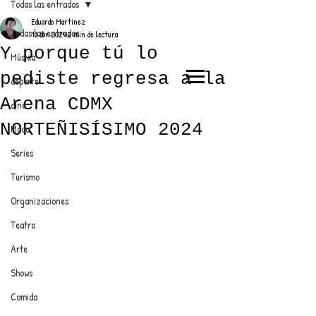
Todas las entradas
Eduardo Martínez
Todas las entradas
15 abr 2024
2 min de lectura
Y porque tú lo
Música
pediste regresa a la
deporte
EL TRENDY TOP
Arena CDMX
cine
CON EDDY MARTINEZ
NORTEÑISÍSIMO 2024
Moda
Series
Turismo
ANUNCIATE CON NOSOTROS
Organizaciones
Teatro
PARA MÁS INFORMACIÓN:
Arte
dinamicaseltrendytop@gmail.com
Shows
Comida