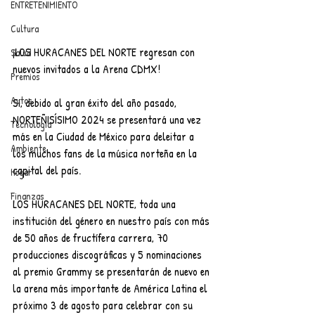
ENTRETENIMIENTO
Cultura
¡LOS HURACANES DEL NORTE regresan con 
Salud
nuevos invitados a la Arena CDMX!
Premios
Autos
Sí, debido al gran éxito del año pasado, 
NORTEÑISÍSIMO 2024 se presentará una vez 
Tecnología
más en la Ciudad de México para deleitar a 
Ambiente
los muchos fans de la música norteña en la 
capital del país.
Hogar
Finanzas
LOS HURACANES DEL NORTE, toda una 
institución del género en nuestro país con más 
de 50 años de fructífera carrera, 70 
producciones discográficas y 5 nominaciones 
al premio Grammy se presentarán de nuevo en 
la arena más importante de América Latina el 
próximo 3 de agosto para celebrar con su 