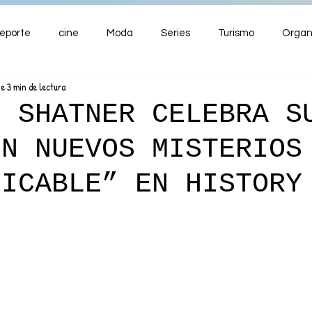
eporte
cine
Moda
Series
Turismo
Organ
ne
3 min de lectura
ENTRETENIMIENTO
Cultura
Salud
Premios
M SHATNER CELEBRA S
ON NUEVOS MISTERIOS
nzas
LICABLE” EN HISTORY