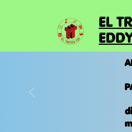
EL T
EDDY
A
P
d