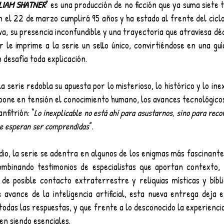
LIAM SHATNER
” es una producción de no ficción que ya suma siete 
 el 22 de marzo cumplirá 95 años y ha estado al frente del ciclo
va, su presencia inconfundible y una trayectoria que atraviesa déc
r le imprime a la serie un sello único, convirtiéndose en una guía
 desafía toda explicación.
 serie redobla su apuesta por lo misterioso, lo histórico y lo inex
e pone en tensión el conocimiento humano, los avances tecnológicos y
nfitrión: “
Lo inexplicable no está ahí para asustarnos, sino para reco
ue esperan ser comprendidas
”.
dio, la serie se adentra en algunos de los enigmas más fascinantes
combinando testimonios de especialistas que aportan contexto, a
 de posible contacto extraterrestre y reliquias místicas y bíbli
 avance de la inteligencia artificial, esta nueva entrega deja e
todas las respuestas, y que frente a lo desconocido la experiencia,
en siendo esenciales.