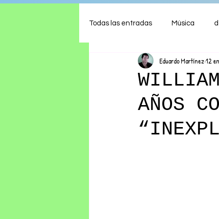
Todas las entradas
Música
d
Eduardo Martínez
12 e
Arte
Shows
Comida
WILLIA
AÑOS C
Ambiente
Hogar
Fina
“INEXP