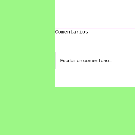
Comentarios
Escribir un comentario...
RØZ PRESENTA SU ÁLBUM
DEBUT SE ESTÁ
HACIENDO TARDE