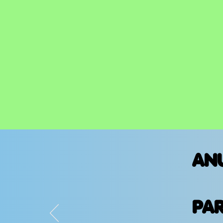
AN
PA