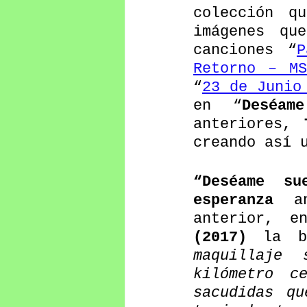
colección q
imágenes qu
canciones “
P
Retorno – MS
“
23 de Junio
en “
Deséam
anteriores, 
creando así 
“Deséame s
esperanza
 an
anterior, e
(2017)
 la b
maquillaje
kilómetro c
sacudidas q