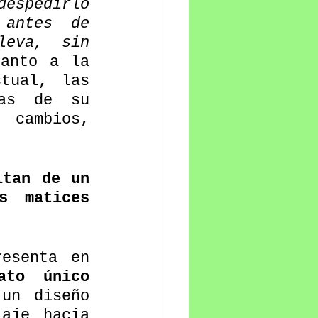
espedirlo 
antes de 
eva, sin 
anto a la 
tual, las 
as de su 
 cambios, 
tan de un 
 matices 
esenta en 
to único 
un diseño 
aje hacia 