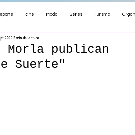
eporte
cine
Moda
Series
Turismo
Organ
ept 2020
2 min de lectura
ENTRETENIMIENTO
Cultura
Salud
Premios
a Morla publican
me Suerte"
nzas