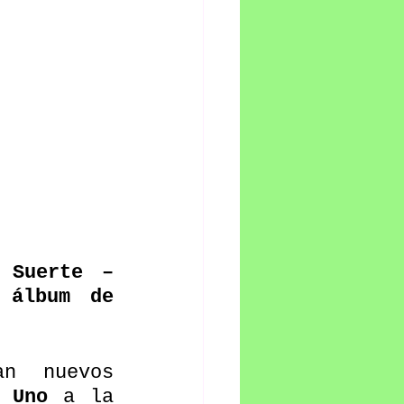
 Suerte – 
álbum de 
n nuevos 
 Uno
 a la 