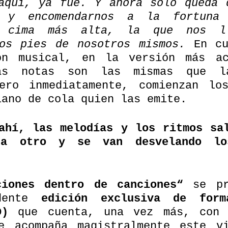
aquí, ya fue. Y ahora solo queda d
 y encomendarnos a la fortuna 
a cima más alta, la que nos ll
os pies de nosotros mismos.
 En cu
ón musical, en la versión más ac
ras notas son las mismas que l
ero inmediatamente, comienzan los
iano de cola quien las emite. 
ahí, las melodías y los ritmos sal
 a otro y se van desvelando los
ciones dentro de canciones“
 se pr
dente 
edición exclusiva de forma
D)
 que cuenta, una vez más, con 
e acompaña magistralmente este vi