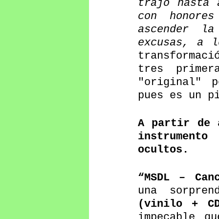
trajo hasta 
con honores
ascender l
excusas, a l
transformaci
tres prime
"original" p
pues es un p
A partir de 
instrumento
ocultos.
“MSDL – Can
una sorpren
(vinilo + C
impecable qu