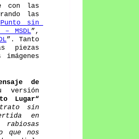
e con las 
rando las 
“
Punto sin 
r – MSDL
”, 
DL
”. Tanto 
 piezas 
 imágenes 
nsaje de 
 versión 
to Lugar“ 
trato sin 
rtida en 
rabiosas 
o que nos 