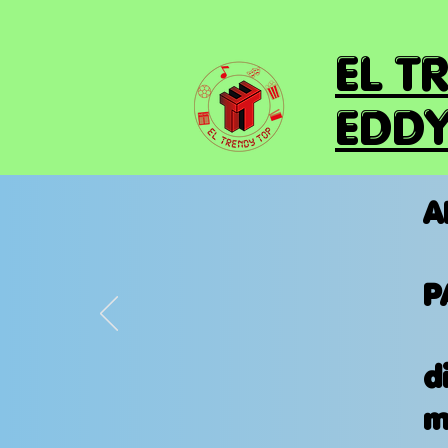
EL T
EDDY
A
P
d