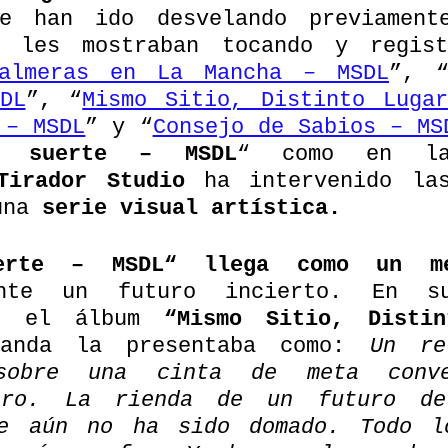
ue han ido desvelando previament
e les mostraban tocando y regist
almeras en La Mancha – MSDL
”, 
DL
”, “
Mismo Sitio, Distinto Luga
 – MSDL
” y “
Consejo de Sabios – MS
e suerte – MSDL
“ como en las
Tirador Studio
 ha intervenido las
una 
serie visual artística.
uerte – MSDL“ llega como un me
te un futuro incierto. En su
n el álbum 
“Mismo Sitio, Distin
anda la presentaba como: 
Un re
 sobre una cinta de meta conve
ero. La rienda de un futuro de 
ue aún no ha sido domado. Todo l